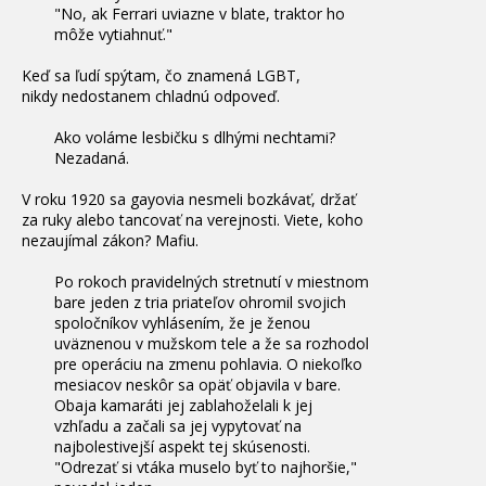
"No, ak Ferrari uviazne v blate, traktor ho
môže vytiahnuť."
Keď sa ľudí spýtam, čo znamená LGBT,
nikdy nedostanem chladnú odpoveď.
Ako voláme lesbičku s dlhými nechtami?
Nezadaná.
V roku 1920 sa gayovia nesmeli bozkávať, držať
za ruky alebo tancovať na verejnosti. Viete, koho
nezaujímal zákon? Mafiu.
Po rokoch pravidelných stretnutí v miestnom
bare jeden z tria priateľov ohromil svojich
spoločníkov vyhlásením, že je ženou
uväznenou v mužskom tele a že sa rozhodol
pre operáciu na zmenu pohlavia. O niekoľko
mesiacov neskôr sa opäť objavila v bare.
Obaja kamaráti jej zablahoželali k jej
vzhľadu a začali sa jej vypytovať na
najbolestivejší aspekt tej skúsenosti.
"Odrezať si vtáka muselo byť to najhoršie,"