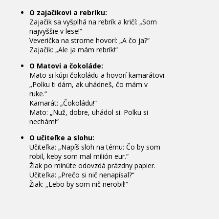
O zajačikovi a rebríku:
Zajačik sa vyšplhá na rebrík a kričí: „Som
najvyššie v lese!“
Veverička na strome hovorí: „A čo ja?“
Zajačik: „Ale ja mám rebrík!“
O Matovi a čokoláde:
Mato si kúpi čokoládu a hovorí kamarátovi:
„Polku ti dám, ak uhádneš, čo mám v
ruke.“
Kamarát: „Čokoládu!“
Mato: „Nuž, dobre, uhádol si. Polku si
nechám!“
O učiteľke a slohu:
Učiteľka: „Napíš sloh na tému: Čo by som
robil, keby som mal milión eur.“
Žiak po minúte odovzdá prázdny papier.
Učiteľka: „Prečo si nič nenapísal?“
Žiak: „Lebo by som nič nerobil!“