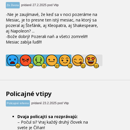
pridané 27.2.2025 pod Vtip
Zo života
-Nie je zaujímavé, že keď sa v noci pozeráme na
Mesiac, je to presne ten istý mesiac, na ktorý sa
pozeral aj Štefánik, aj Kleopatra, aj Shakespeare,
aj Napoleon? ...
-Bože dobrý! Pozerali naň a všetci zomreli!!!
Mesiac zabíja ľudí!!!
Policajné vtipy
pridané 23.2.2025 pod Vtip
Policajné inferno
Dvaja policajti sa rozprávajú:
– Počul si? Vraj každý druhý človek na
svete je Číňan!