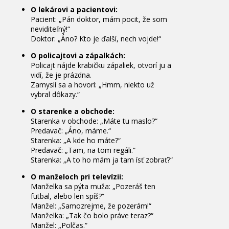
O lekárovi a pacientovi:
Pacient: „Pán doktor, mám pocit, že som
neviditeľný!“
Doktor: „Áno? Kto je ďalší, nech vojde!“
O policajtovi a zápalkách:
Policajt nájde krabičku zápaliek, otvorí ju a
vidí, že je prázdna.
Zamyslí sa a hovorí: „Hmm, niekto už
vybral dôkazy.“
O starenke a obchode:
Starenka v obchode: „Máte tu maslo?“
Predavač: „Áno, máme.“
Starenka: „A kde ho máte?“
Predavač: „Tam, na tom regáli.“
Starenka: „A to ho mám ja tam ísť zobrať?“
O manželoch pri televízii:
Manželka sa pýta muža: „Pozeráš ten
futbal, alebo len spíš?“
Manžel: „Samozrejme, že pozerám!“
Manželka: „Tak čo bolo práve teraz?“
Manžel: „Polčas.“