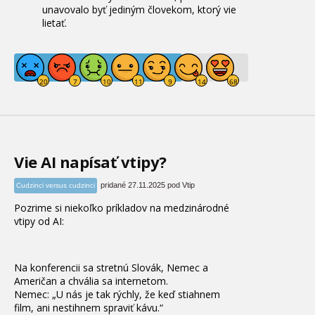
unavovalo byť jediným človekom, ktorý vie
lietať.
Vie AI napísať vtipy?
pridané 27.11.2025 pod Vtip
Cudzinci versus cudzinci
Pozrime si niekoľko príkladov na medzinárodné
vtipy od AI:
Na konferencii sa stretnú Slovák, Nemec a
Američan a chvália sa internetom.
Nemec: „U nás je tak rýchly, že keď stiahnem
film, ani nestihnem spraviť kávu.“