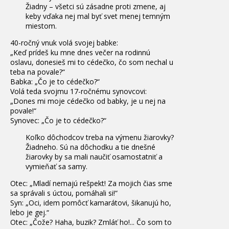
Žiadny – všetci sú zásadne proti zmene, aj
keby vďaka nej mal byť svet menej temným
miestom.
40-ročný vnuk volá svojej babke:
„Keď prídeš ku mne dnes večer na rodinnú
oslavu, donesieš mi to cédečko, čo som nechal u
teba na povale?“
Babka: „Čo je to cédečko?“
Volá teda svojmu 17-ročnému synovcovi:
„Dones mi moje cédečko od babky, je u nej na
povale!“
Synovec: „Čo je to cédečko?“
Koľko dôchodcov treba na výmenu žiarovky?
Žiadneho. Sú na dôchodku a tie dnešné
žiarovky by sa mali naučiť osamostatniť a
vymieňať sa samy.
Otec: „Mladí nemajú rešpekt! Za mojich čias sme
sa správali s úctou, pomáhali si!“
Syn: „Oci, idem pomôcť kamarátovi, šikanujú ho,
lebo je gej.“
Otec: „Čože? Haha, buzik? Zmláť ho!... Čo som to