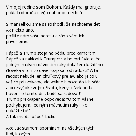
V mojej rodine som Bohom. Každý ma ignoruje,
pokiaľ odomňa niečo náhodou nechcú.
S manželkou sme sa rozhodli, že nechceme deti.
Ak niekto áno,
pošlite nám vašu adresu a ráno vám ich
privezieme.
Pápež a Trump stoja na pódiu pred kamerami.
Pápež sa nakloní k Trumpovi a hovorí: "Viete, že
jedným malým mávnutím ruky dokážem každého
človeka v tomto dave rozjasať od radosti? A tá
radosť nebude len chvíľkový prejav, ako je to u
vašich priaznivcov, ale vnikne hlboko do ich sŕdc
a po zvyšok svojho života, kedykoľvek budú
hovoriť o tomto dni, budú sa radovať!"
Trump prekvapene odpovedá: "O tom vážne
pochybujem. Jediným mávnutím ruky? No,
dokážte to!"
A tak mu dal pápež facku.
Ako tak starnem,spomínam na všetkých tých
ľudí, ktorých