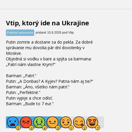
Vtip, ktorý ide na Ukrajine
pridané 10.6.2026 pod Vtip
Politické pobavenie
Putin zomrie a dostane sa do pekla. Za dobré
správanie mu dovolia pár dní dovolenky v
Moskve.
Objedná si vodku v bare a spýta sa barmana:
„Patrí nám vlastne Krym?“
Barman: „Patrí.“
Putin: „A Donbas? A Kyjev? Patria nám aj tie?“
Barman: „Áno, všetko nám patrí.“
Putin: „Perfektné.“
Putin vypije a chce odísť.
Barman: „Bude to 7 eur.“