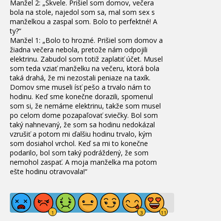
Manžel 2: „Skvele. Prišiel som domov, večera
bola na stole, najedol som sa, mal som sex s
manželkou a zaspal som. Bolo to perfektné! A
ty?“
Manžel 1: „Bolo to hrozné. Prišiel som domov a
žiadna večera nebola, pretože nám odpojili
elektrinu. Zabudol som totiž zaplatiť účet. Musel
som teda vziať manželku na večeru, ktorá bola
taká drahá, že mi nezostali peniaze na taxík.
Domov sme museli ísť pešo a trvalo nám to
hodinu. Keď sme konečne dorazili, spomenul
som si, že nemáme elektrinu, takže som musel
po celom dome pozapaľovať sviečky. Bol som
taký nahnevaný, že som sa hodinu nedokázal
vzrušiť a potom mi ďalšiu hodinu trvalo, kým
som dosiahol vrchol. Keď sa mi to konečne
podarilo, bol som taký podráždený, že som
nemohol zaspať. A moja manželka ma potom
ešte hodinu otravovala!“