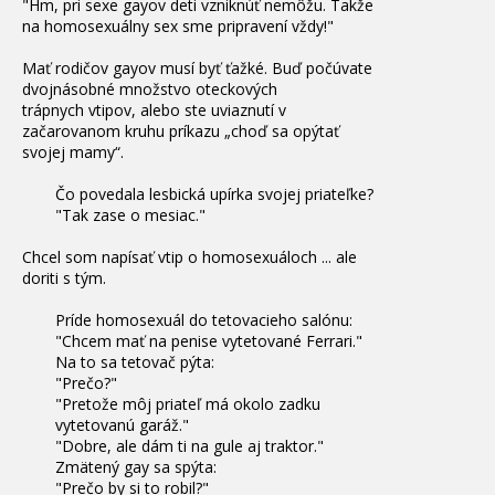
"Hm, pri sexe gayov deti vzniknúť nemôžu. Takže
na homosexuálny sex sme pripravení vždy!"
Mať rodičov gayov musí byť ťažké. Buď počúvate
dvojnásobné množstvo oteckových
trápnych
vtipov, alebo ste uviaznutí v
začarovanom kruhu príkazu „choď sa opýtať
svojej mamy“.
Čo povedala lesbická upírka svojej priateľke?
"Tak zase o mesiac."
Chcel som napísať
vtip
o homosexuáloch ... ale
doriti s tým.
Príde homosexuál do tetovacieho salónu:
"Chcem mať na penise vytetované Ferrari."
Na to sa tetovač pýta:
"Prečo?"
"Pretože môj priateľ má okolo zadku
vytetovanú garáž."
"Dobre, ale dám ti na gule aj traktor."
Zmätený gay sa spýta:
"Prečo by si to robil?"