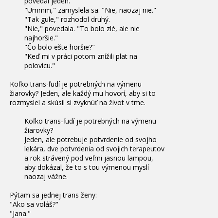
povedal jeden.
"Ummm," zamyslela sa. "Nie, naozaj nie."
"Tak gule," rozhodol druhý.
"Nie," povedala. "To bolo zlé, ale nie
najhoršie."
"Čo bolo ešte horšie?"
"Keď mi v práci potom znížili plat na
polovicu."
Koľko trans-ľudí je potrebných na výmenu
žiarovky? Jeden, ale každý mu hovorí, aby si to
rozmyslel a skúsil si zvyknúť na život v tme.
Koľko trans-ľudí je potrebných na výmenu
žiarovky?
Jeden, ale potrebuje potvrdenie od svojho
lekára, dve potvrdenia od svojich terapeutov
a rok strávený pod veľmi jasnou lampou,
aby dokázal, že to s tou výmenou myslí
naozaj vážne.
Pýtam sa jednej trans ženy:
"Ako sa voláš?"
"Jana."