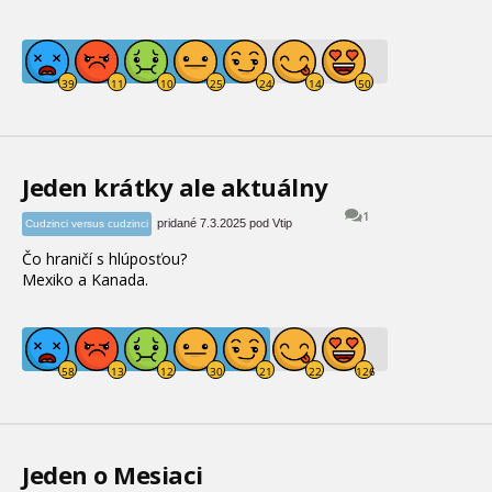
Jeden krátky ale aktuálny
1
pridané 7.3.2025 pod Vtip
Cudzinci versus cudzinci
Čo hraničí s hlúposťou?
Mexiko a Kanada.
Jeden o Mesiaci