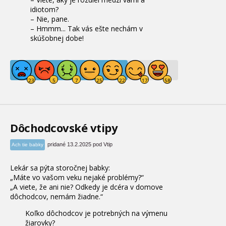
idiotom?
– Nie, pane.
– Hmmm... Tak vás ešte nechám v
skúšobnej dobe!
Dôchodcovské vtipy
pridané 13.2.2025 pod Vtip
Ach tie babky
Lekár sa pýta storočnej babky:
„Máte vo vašom veku nejaké problémy?“
„A viete, že ani nie? Odkedy je dcéra v domove
dôchodcov, nemám žiadne.“
Koľko dôchodcov je potrebných na výmenu
žiarovky?