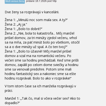
pridané 18.7.2026 pod Vtip
Muži versus ženy
Dve ženy sa rozprávajú v kancelárii.
Žena 1: „Minulú noc som mala sex. A ty?“
Žena 2: „Aj ja.“
Žena 1: „Bolo to dobré?“
Žena 2: „Nie, bola to katastrofa... Môj manžel
prišiel domov, za tri minúty zjedol večeru, vrhol
sa na mňa, za päť minút bolo po všetkom, otočil
sa a o dve minúty už spal. A čo ten tvoj?“
Žena 1: „Bolo to úžasné! Môj manžel prišiel
domov a vzal ma na romantickú večeru. Po
večeri sme sa hodinu prechádzali. Keď sme prišli
domov, zapálil po celom dome sviečky a hodinu
sme sa venovali predohre. Potom sme mali
hodinu fantastický sex a nakoniec sme sa ešte
hodinu rozprávali. Bolo to ako v rozprávke!“
V tom istom čase sa ich manželia rozprávajú v
práci.
Manžel 1: „Tak čo, mal si včera večer sex? Ako to
dopadlo?“