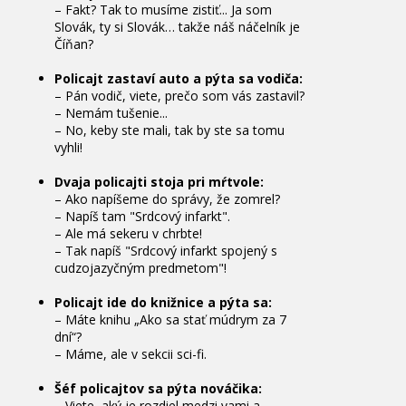
– Fakt? Tak to musíme zistiť... Ja som
Slovák, ty si Slovák… takže náš náčelník je
Číňan?
Policajt zastaví auto a pýta sa vodiča:
– Pán vodič, viete, prečo som vás zastavil?
– Nemám tušenie...
– No, keby ste mali, tak by ste sa tomu
vyhli!
Dvaja policajti stoja pri mŕtvole:
– Ako napíšeme do správy, že zomrel?
– Napíš tam "Srdcový infarkt".
– Ale má sekeru v chrbte!
– Tak napíš "Srdcový infarkt spojený s
cudzojazyčným predmetom"!
Policajt ide do knižnice a pýta sa:
– Máte knihu „Ako sa stať múdrym za 7
dní“?
– Máme, ale v sekcii sci-fi.
Šéf policajtov sa pýta nováčika:
– Viete, aký je rozdiel medzi vami a