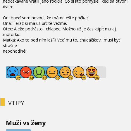
neočakávane vrátili jeho rodičia. Čo si kto pomyslel, keď sa otvorili
dvere:
On: Hneď som hovoril, že máme ešte počkať.
Ona: Teraz si ma už určite vezme.
Otec: Aleže podrástol, chlapec. Možno už je čas kúpiť mu aj
motorku.
Matka: Ako to pod ním leží?! Veď mu to, chudáčikovi, musí byť
strašne
nepohodlné!
VTIPY
Muži vs ženy