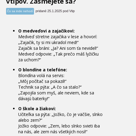
vtipov. Zasmejete sa?
pridané 25.1.2025 pod Vtip
Čo sa inde nehodí
O medveďovi a zajačikovi:
Medveď stretne zajačika v lese a hovorí:
„Zajačik, ty si mi ukradol med!“
Zajačik sa bráni: „Ja? Ani som ťa nevidel!“
Medveď odpovie: „Tak prečo máš lyžičku
za uchom?“
O blondíne a telefóne:
Blondína volá na servis:
„Môj počítač sa pokazil!“
Technik sa pýta: „A čo sa stalo?“
„Zapojila som myš, ale neviem, kde sa
dávajú baterky!“
O škole a žiakovi:
Učiteľka sa pýta: „Jožko, čo je väčšie, slnko
alebo zem?“
Jožko odpovie: „Zem, lebo slnko svieti iba
na nás, ale zem nás všetkých nosí!“