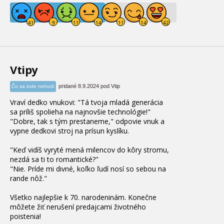
Vtipy
pridané 8.9.2024 pod Vtip
Čo sa inde nehodí
Vraví dedko vnukovi: "Tá tvoja mladá generácia
sa príliš spolieha na najnovšie technológie!"
"Dobre, tak s tým prestaneme," odpovie vnuk a
vypne dedkovi stroj na prísun kyslíku.
"Keď vidíš vyryté mená milencov do kôry stromu,
nezdá sa ti to romantické?"
"Nie. Príde mi divné, koľko ľudí nosí so sebou na
rande nôž."
Všetko najlepšie k 70. narodeninám. Konečne
môžete žiť nerušení predajcami životného
poistenia!