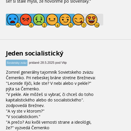
šéf si stále myslí, že hovoríme po slovensky.“
Jeden socialistický
pridané 28.5.2025 pod Vtip
Sovietsky zväz
Zomrel generálny tajomník Sovietskeho zväzu
Černenko. Pri nebeskej bráne stretne Brežneva:
"Leonide Iľjiči, kde ste? V nebi alebo v pekle?"
pýta sa Černenko.
"V pekle. Ale môžeš si vybrať, či chceš do toho
kapitalistického alebo do socialistického".
zodpovedá Brežnev.
"A vy ste v ktorom?"
"V socialistickom."
"A prečo? Asi kvôli vernosti strane a ideológii,
že?" vyzvedá Černenko