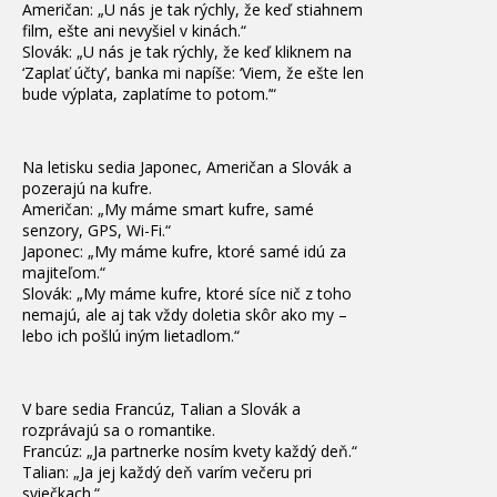
Američan: „U nás je tak rýchly, že keď stiahnem
film, ešte ani nevyšiel v kinách.“
Slovák: „U nás je tak rýchly, že keď kliknem na
‘Zaplať účty’, banka mi napíše: ‘Viem, že ešte len
bude výplata, zaplatíme to potom.’“
Na letisku sedia Japonec, Američan a Slovák a
pozerajú na kufre.
Američan: „My máme smart kufre, samé
senzory, GPS, Wi-Fi.“
Japonec: „My máme kufre, ktoré samé idú za
majiteľom.“
Slovák: „My máme kufre, ktoré síce nič z toho
nemajú, ale aj tak vždy doletia skôr ako my –
lebo ich pošlú iným lietadlom.“
V bare sedia Francúz, Talian a Slovák a
rozprávajú sa o romantike.
Francúz: „Ja partnerke nosím kvety každý deň.“
Talian: „Ja jej každý deň varím večeru pri
sviečkach.“