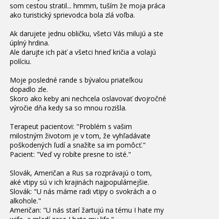
som cestou stratil... hmmm, tuším že moja práca
ako turistický sprievodca bola zlá voľba.
Ak darujete jednu obličku, všetci Vás milujú a ste
úplný hrdina.
Ale darujte ich päť a všetci hneď kričia a volajú
políciu.
Moje posledné rande s bývalou priateľkou
dopadlo zle.
Skoro ako keby ani nechcela oslavovať dvojročné
výročie dňa kedy sa so mnou rozišla.
Terapeut pacientovi: "Problém s vašim
milostným životom je v tom, že vyhľadávate
poškodených ľudí a snažíte sa im pomôcť."
Pacient: "Veď vy robíte presne to isté."
Slovák, Američan a Rus sa rozprávajú o tom,
aké
vtipy sú v ich krajinách najpopulárnejšie.
Slovák: "U nás máme radi
vtipy o svokrách a o
alkohole."
Američan: "U nás starí žartujú na tému I hate my