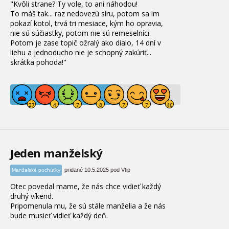
"Kvôli strane? Ty vole, to ani náhodou!
To máš tak... raz nedovezú síru, potom sa im
pokazí kotol, trvá tri mesiace, kým ho opravia,
nie sú súčiastky, potom nie sú remeselníci.
Potom je zase topič ožralý ako dialo, 14 dní v
liehu a jednoducho nie je schopný zakúriť...
skrátka pohoda!"
Jeden manželský
pridané 10.5.2025 pod Vtip
Manželské pochúťky
Otec povedal mame, že nás chce vidieť každý
druhý víkend.
Pripomenula mu, že sú stále manželia a že nás
bude musieť vidieť každý deň.