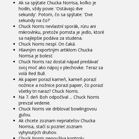
Ak sa spýtate Chucka Norrisa, koľko je
hodín, vždy povie: 'Ostávajú dve
sekundy'. Potom, čo sa spýtate: 'Dve
sekundy na čo?'
Chuck Norris nevlastní sporák, rúru ani
mikrovlnku, pretože pomsta je jedlo, ktoré
sa najlepšie podáva za studena.
Chuck Norris nespí. On čaká.
Hlavným exportným artiklom Chucka
Norrisa je bolesť.
Chuck Norris raz dostal nápad predávať
svoj moč ako nápoj v plechovke. Teraz sa
volá Red Bull.
Ak papier porazí kameň, kameň porazí
nožnice a nožnice porazí papier, čo porazí
všetky tri naraz? Chuck Norris.
Na 7. deň Boh odpočíval ... Chuck Norris
prevzal vedenie.
Chuck Norris vie driblovať bowlingovou
guľou.
Ak chcete zoznam nepriateľov Chucka
Norrisa, stačí si pozrieť zoznam
vyhynutých druhov.
Chuck Norris nepoužíva kontrolu