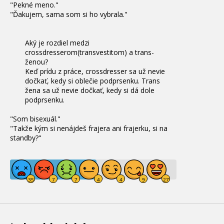
"Pekné meno."
"Ďakujem, sama som si ho vybrala."
Aký je rozdiel medzi
crossdresserom(transvestitom) a trans-
ženou?
Keď prídu z práce, crossdresser sa už nevie
dočkať, kedy si oblečie podprsenku. Trans
žena sa už nevie dočkať, kedy si dá dole
podprsenku.
"Som bisexuál."
"Takže kým si nenájdeš frajera ani frajerku, si na
standby?"