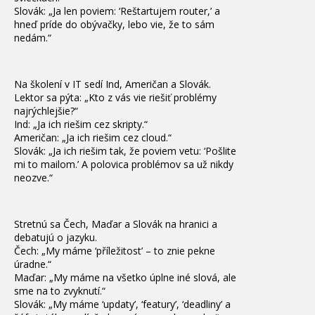
Slovák: „Ja len poviem: ‘Reštartujem router,’ a
hneď príde do obývačky, lebo vie, že to sám
nedám.“
Na školení v IT sedí Ind, Američan a Slovák.
Lektor sa pýta: „Kto z vás vie riešiť problémy
najrýchlejšie?“
Ind: „Ja ich riešim cez skripty.“
Američan: „Ja ich riešim cez cloud.“
Slovák: „Ja ich riešim tak, že poviem vetu: ‘Pošlite
mi to mailom.’ A polovica problémov sa už nikdy
neozve.“
Stretnú sa Čech, Maďar a Slovák na hranici a
debatujú o jazyku.
Čech: „My máme ‘příležitost’ – to znie pekne
úradne.“
Maďar: „My máme na všetko úplne iné slová, ale
sme na to zvyknutí.“
Slovák: „My máme ‘updaty’, ‘featury’, ‘deadliny’ a