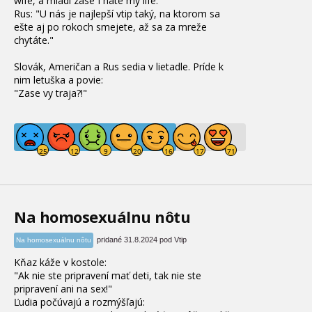
wife, a mladí zase I hate my life."
Rus: "U nás je najlepší
vtip
taký, na ktorom sa
ešte aj po rokoch smejete, až sa za mreže
chytáte."
Slovák, Američan a Rus sedia v lietadle. Príde k
nim letuška a povie:
"Zase vy traja?!"
Na homosexuálnu nôtu
pridané 31.8.2024 pod Vtip
Na homosexuálnu nôtu
Kňaz káže v kostole:
"Ak nie ste pripravení mať deti, tak nie ste
pripravení ani na sex!"
Ľudia počúvajú a rozmýšľajú: