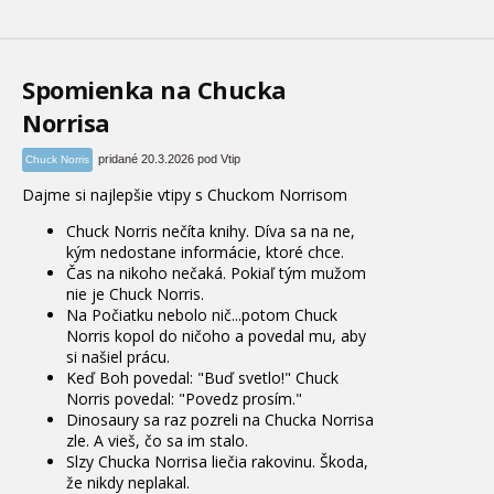
Spomienka na Chucka
Norrisa
pridané 20.3.2026 pod Vtip
Chuck Norris
Dajme si najlepšie vtipy s Chuckom Norrisom
Chuck Norris nečíta knihy. Díva sa na ne,
kým nedostane informácie, ktoré chce.
Čas na nikoho nečaká. Pokiaľ tým mužom
nie je Chuck Norris.
Na Počiatku nebolo nič...potom Chuck
Norris kopol do ničoho a povedal mu, aby
si našiel prácu.
Keď Boh povedal: "Buď svetlo!" Chuck
Norris povedal: "Povedz prosím."
Dinosaury sa raz pozreli na Chucka Norrisa
zle. A vieš, čo sa im stalo.
Slzy Chucka Norrisa liečia rakovinu. Škoda,
že nikdy neplakal.