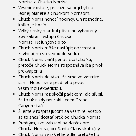
Norrisa a Chucka Norrisa.
Vesmír existuje, pretože sa bojí byť na
jednej planéte s Chuckom Norrisom.
Chuck Norris nenosí hodinky. On rozhodne,
koľko je hodín.
Veľký čínsky múr bol pôvodne vytvorený,
aby zabránil vstupu Chucka
Norrisa. Nefungovalo to.
Chuck Norris môže nastúpiť do vedra a
zdvihnúť ho so sebou do vedra.
Chuck Norris zničil periodickú tabuľku,
pretože Chuck Norris rozpoznáva iba prvok
prekvapenia.
Chuck Norris dokázal, že sme vo vesmíre
sami. Neboli sme pred jeho prvou
vesmírnou expedíciou.
Chuck Norris raz skočil padákom, ale sľúbil,
že to už nikdy neurobí. Jeden Grand
Canyon stačí.
Žijeme v rozpínajúcom sa vesmíre. Všetko
sa to snaží dostať preč od Chucka Norrisa.
Predtým, ako zabudol na darček pre
Chucka Norrisa, bol Santa Claus skutočný.
Chuck Norris vynašiel lietadlá, pretože ho