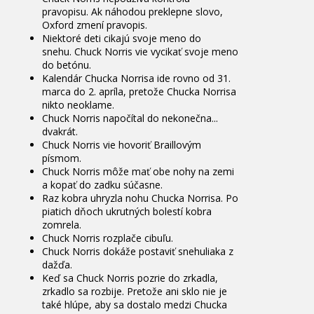
pravopisu. Ak náhodou preklepne slovo,
Oxford zmení pravopis.
Niektoré deti cikajú svoje meno do
snehu. Chuck Norris vie vycikať svoje meno
do betónu.
Kalendár Chucka Norrisa ide rovno od 31.
marca do 2. apríla, pretože Chucka Norrisa
nikto neoklame.
Chuck Norris napočítal do nekonečna...
dvakrát.
Chuck Norris vie hovoriť Braillovým
písmom.
Chuck Norris môže mať obe nohy na zemi
a kopať do zadku súčasne.
Raz kobra uhryzla nohu Chucka Norrisa. Po
piatich dňoch ukrutných bolestí kobra
zomrela.
Chuck Norris rozplače cibuľu.
Chuck Norris dokáže postaviť snehuliaka z
dažďa.
Keď sa Chuck Norris pozrie do zrkadla,
zrkadlo sa rozbije. Pretože ani sklo nie je
také hlúpe, aby sa dostalo medzi Chucka