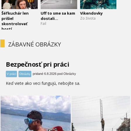
Šéfkuchár len
Uff to sme sa kam
Vikendovky
prišiel
dostali...
Zo života
skontrolovať
Fail
hostí
Zvieracia farma
ZÁBAVNÉ OBRÁZKY
Bezpečnosť pri práci
pridané 6.8.2026 pod Obrázky
V práci
Obrázky
Keď viete ako veci fungujú, nebojíte sa.