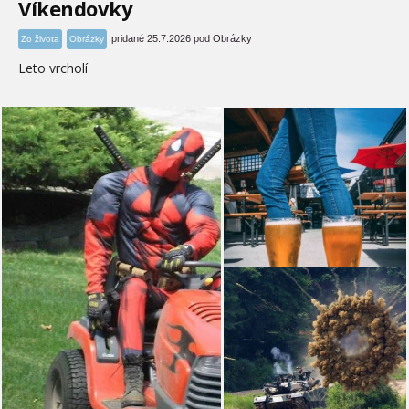
Víkendovky
pridané 25.7.2026 pod Obrázky
Zo života
Obrázky
Leto vrcholí