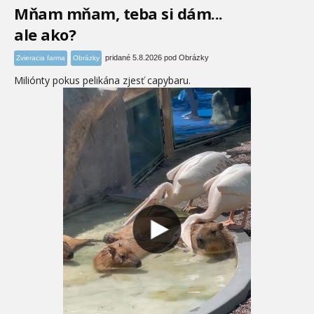
Mňam mňam, teba si dám...
ale ako?
pridané 5.8.2026 pod Obrázky
Zvieracia farma
Obrázky
Miliónty pokus pelikána zjesť capybaru.