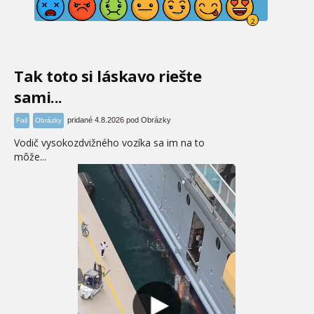
Tak toto si láskavo riešte
sami...
pridané 4.8.2026 pod Obrázky
Fail
Obrázky
Vodič vysokozdvižného vozíka sa im na to
môže...