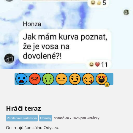
Hráči teraz
pridané 30.7.2026 pod Obrázky
Počítačové šialenstvo
Obrázky
Oni majú špeciálnu Odyseu.