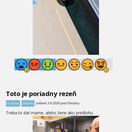
Toto je poriadny rezeň
pridané 3.8.2026 pod Obrázky
Zo života
Obrázky
Treba to dať mame, alebo žene ako predlohu.