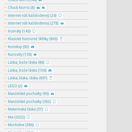
Chuck Norris (8)
Internet náš každodenný (24)
Internet náš každodenný (278)
Inzeráty (143)
Klasické humorné SMSky (863)
Komiksy (92)
Kuriozity (136)
Láska, bože láska (88)
Láska, bože láska (156)
Láska, láska, láska (897)
LEGO (2)
Manželské pochúťky (90)
Manželské pochúťky (362)
Materinská láska (37)
Mix (3322)
Morbídne (386)