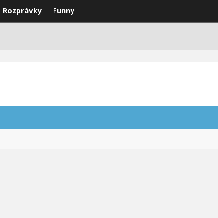
Rozprávky
Funny
DEÁ
VTIPY
SMS
NAJLEPŠIE
S