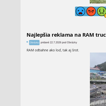
Najlepšia reklama na RAM tru
pridané 22.7.2026 pod Obrázky
Obrázky
RAM odtiahne ako loď, tak aj šrot.