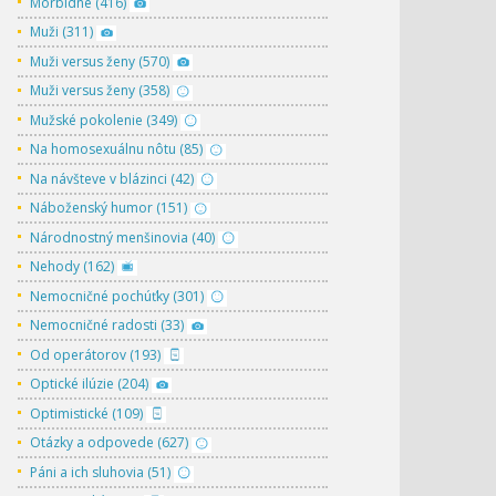
Morbídne (416)
Muži (311)
Muži versus ženy (570)
Muži versus ženy (358)
Mužské pokolenie (349)
Na homosexuálnu nôtu (85)
Na návšteve v blázinci (42)
Náboženský humor (151)
Národnostný menšinovia (40)
Nehody (162)
Nemocničné pochúťky (301)
Nemocničné radosti (33)
Od operátorov (193)
Optické ilúzie (204)
Optimistické (109)
Otázky a odpovede (627)
Páni a ich sluhovia (51)