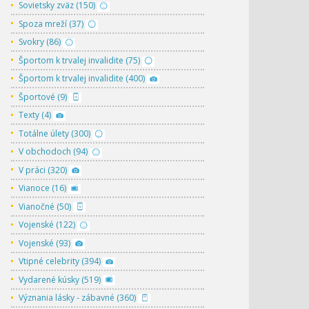
Sovietsky zväz (150)
Spoza mreží (37)
Svokry (86)
Športom k trvalej invalidite (75)
Športom k trvalej invalidite (400)
Športové (9)
Texty (4)
Totálne úlety (300)
V obchodoch (94)
V práci (320)
Vianoce (16)
Vianočné (50)
Vojenské (122)
Vojenské (93)
Vtipné celebrity (394)
Vydarené kúsky (519)
Význania lásky - zábavné (360)