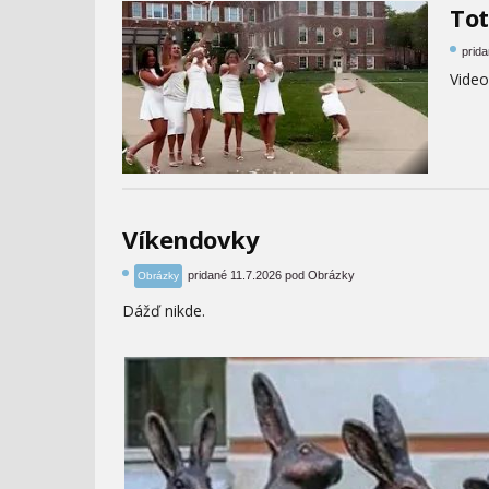
Tot
prid
Video
Víkendovky
pridané 11.7.2026 pod Obrázky
Obrázky
Dážď nikde.