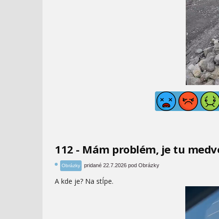
112 - Mám problém, je tu medv
pridané 22.7.2026 pod Obrázky
Obrázky
A kde je? Na stĺpe.