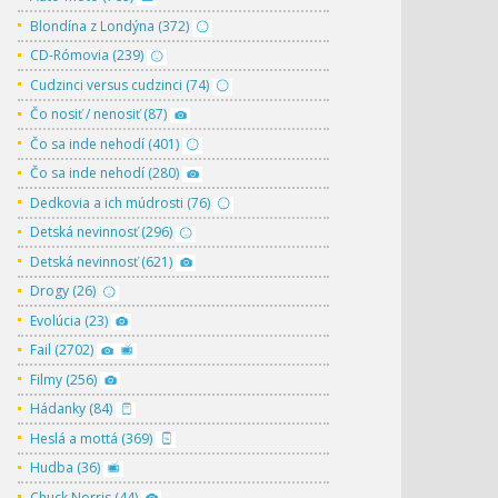
Blondína z Londýna (372)
CD-Rómovia (239)
Cudzinci versus cudzinci (74)
Čo nosiť / nenosiť (87)
Čo sa inde nehodí (401)
Čo sa inde nehodí (280)
Dedkovia a ich múdrosti (76)
Detská nevinnosť (296)
Detská nevinnosť (621)
Drogy (26)
Evolúcia (23)
Fail (2702)
Filmy (256)
Hádanky (84)
Heslá a mottá (369)
Hudba (36)
Chuck Norris (44)