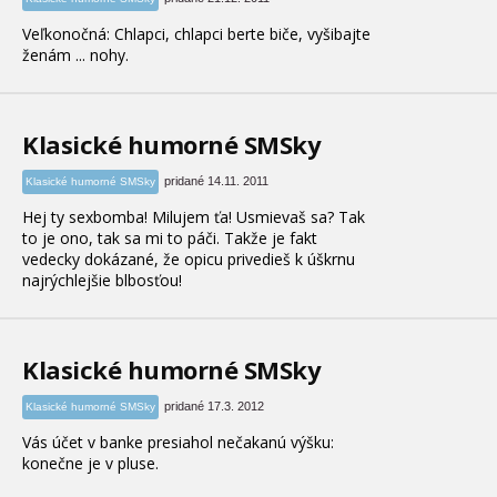
Veľkonočná: Chlapci, chlapci berte biče, vyšibajte
ženám ... nohy.
Klasické humorné SMSky
pridané 14.11. 2011
Klasické humorné SMSky
Hej ty sexbomba! Milujem ťa! Usmievaš sa? Tak
to je ono, tak sa mi to páči. Takže je fakt
vedecky dokázané, že opicu privedieš k úškrnu
najrýchlejšie blbosťou!
Klasické humorné SMSky
pridané 17.3. 2012
Klasické humorné SMSky
Vás účet v banke presiahol nečakanú výšku:
konečne je v pluse.