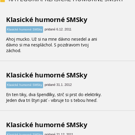
Klasické humorné SMSky
pridané 6.12. 2011
Klasické humorné SMSky
Ahoj mucko. Už si na mne dávno nesedel a ani
dávno si ma nespláchol. S pozdravom tvoj
záchod.
Klasické humorné SMSky
pridané 31.1. 2012
Klasické humorné SMSky
En ten tiky, dva špendlíky, strč si prst do elektriky.
Jeden dva tri štyri päť - vibruje to s tebou hneď.
Klasické humorné SMSky
pridané 21.12. 2011
Klasické humorné SMSky