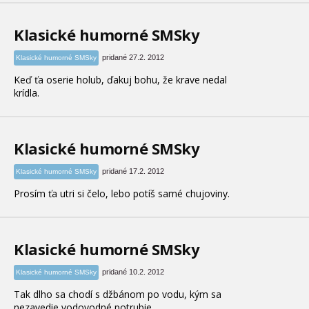
Klasické humorné SMSky
pridané 27.2. 2012
Klasické humorné SMSky
Keď ťa oserie holub, ďakuj bohu, že krave nedal
krídla.
Klasické humorné SMSky
pridané 17.2. 2012
Klasické humorné SMSky
Prosím ťa utri si čelo, lebo potíš samé chujoviny.
Klasické humorné SMSky
pridané 10.2. 2012
Klasické humorné SMSky
Tak dlho sa chodí s džbánom po vodu, kým sa
nezavedie vodovodné potrubie.