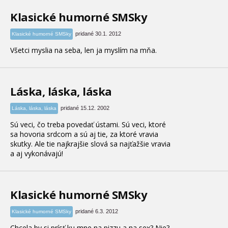
Klasické humorné SMSky
pridané 30.1. 2012
Klasické humorné SMSky
Všetci myslia na seba, len ja myslím na mňa.
Láska, láska, láska
pridané 15.12. 2002
Láska, láska, láska
Sú veci, čo treba povedať ústami. Sú veci, ktoré
sa hovoria srdcom a sú aj tie, za ktoré vravia
skutky. Ale tie najkrajšie slová sa najťažšie vravia
a aj vykonávajú!
Klasické humorné SMSky
pridané 6.3. 2012
Klasické humorné SMSky
Chcela by si prísť ku mne na pizzu a na sex? Nie?