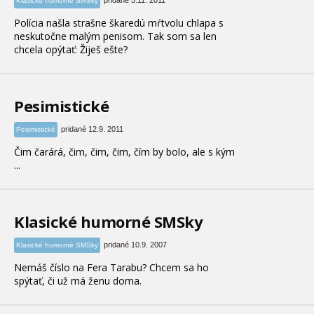
pridané 5.11. 2011
Klasické humorné SMSky
Polícia našla strašne škaredú mŕtvolu chlapa s
neskutočne malým penisom. Tak som sa len
chcela opýtať: Žiješ ešte?
Pesimistické
pridané 12.9. 2011
Pesimistické
Čim čarárá, čim, čim, čim, čím by bolo, ale s kým
...
Klasické humorné SMSky
pridané 10.9. 2007
Klasické humorné SMSky
Nemáš číslo na Fera Tarabu? Chcem sa ho
spýtať, či už má ženu doma.