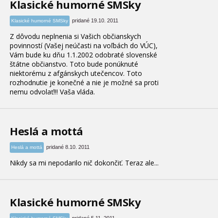
Klasické humorné SMSky
pridané 19.10. 2011
Klasické humorné SMSky
Z dôvodu neplnenia si Vašich občianskych
povinností (Vašej neúčasti na voľbách do VÚC),
Vám bude ku dňu 1.1.2002 odobraté slovenské
štátne občianstvo. Toto bude ponúknuté
niektorému z afgánskych utečencov. Toto
rozhodnutie je konečné a nie je možné sa proti
nemu odvolať!!! Vaša vláda.
Heslá a mottá
pridané 8.10. 2011
Heslá a mottá
Nikdy sa mi nepodarilo nič dokončiť. Teraz ale...
Klasické humorné SMSky