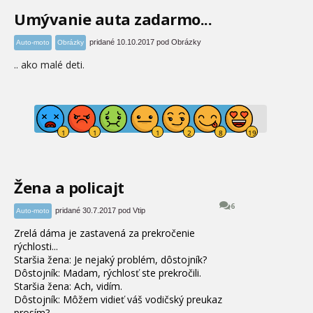
Umývanie auta zadarmo...
pridané 10.10.2017 pod Obrázky
Auto-moto
Obrázky
.. ako malé deti.
Žena a policajt
6
pridané 30.7.2017 pod Vtip
Auto-moto
Zrelá dáma je zastavená za prekročenie
rýchlosti...
Staršia žena: Je nejaký problém, dôstojník?
Dôstojník: Madam, rýchlosť ste prekročili.
Staršia žena: Ach, vidím.
Dôstojník: Môžem vidieť váš vodičský preukaz
prosím?