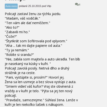
6
pridané 25.10.2015 pod Vtip
Auto-moto
Policajt zastaví ženu za rýchlu jazdu.
"Madam, váš vodičák."
"Ten vám ale dať nemôžem."
"Ako to?"
"Zabavili mi ho."
"Čože?"
"Štyrikrát som šoférovala pod vplyvom."
"Aha ... tak mi dajte papiere od auta."
"Ty ja nemám."
"Robíte si srandu?"
"Nie, zabila som majiteľa a auto ukradla.
Ten blb
je nasekaný na kúsky v kufri. "
Policajt zavolá posily.
Netrvá dlho a druhý
strážnik je na ceste.
"Pani, vystúpite si, prosím?" Hovorí jej.
Žena sa len usmeje a bez slova vystúpi z auta.
"Smiem vidieť váš kufor?
Vraj ste obvinená z
vraždy a v kufri je telo. "Pýta sa jej ten nový
policajt.
"Pravdaže, samozrejme." Súhlasí žena.
Lenže v
kufri je len niekoľko tašiek s nákupom.