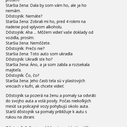
Staršia žena: Dala by som vám ho, ale ja ho
nemám.
Dôstojník: Nemáte?
Staršia žena: Zobrali mi ho, pred 4 rokmi na
riadenie pod vplyvom alkoholu.
Dôstojník: Aha ... Môžem vidieť vaše doklady od
vozidla, prosím.
Staršia žena: Nemôžete.
Dôstojník: Prečo nie?
Staršia žena: Toto auto som ukradla
Dôstojník: Ukradli ste ho?
Staršia žena: Áno, a ja som zabila a rozsekala
majiteľa.
Dôstojník: Čo, čo?
Staršia žena: Jeho časti tela sú v plastových
vreciach v kufri, ak chcete vidieť.
Dôstojník sa pozerá na ženu a pomaly sa odvráti
do svojho auta a volá posily. Počas niekoľkých
minút sa policajné vozy pohybujú okolo auta.
Starší dôstojník sa pomaly približuje k autu s
rukou na zbrani.