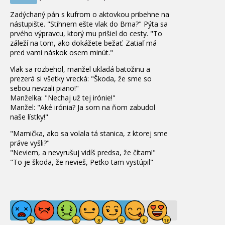
Zadýchaný
pán
s
kufrom
o
aktovkou
pribehne
na
nástupište
.
"
Stihnem
ešte
vlak do
Brna
?
"
Pýta sa
prvého
výpravcu
,
ktorý mu
prišiel
do cesty
.
"
To
záleží
na tom, ako
dokážete
bežať
.
Zatiaľ
má
pred
vami
náskok
osem
minút
.
"
Vlak sa
rozbehol
,
manžel
ukladá
batožinu
a
prezerá
si
všetky
vrecká
:
"
Škoda
,
že
sme
so
sebou
nevzali
piano
!
"
Manželka
:
"
Nechaj
už
tej
irónie
!
"
Manžel
:
"
Aké
irónia
?
Ja
som
na
ňom
zabudol
naše
lístky
!
"
"
Mamička,
ako sa
volala
tá
stanica
,
z
ktorej
sme
práve
vyšli
?
"
"
Neviem
,
a
nevyrušuj
vidíš
predsa
,
že
čítam
!
"
"
To
je
škoda
,
že
nevieš
,
Peťko
tam
vystúpil
"