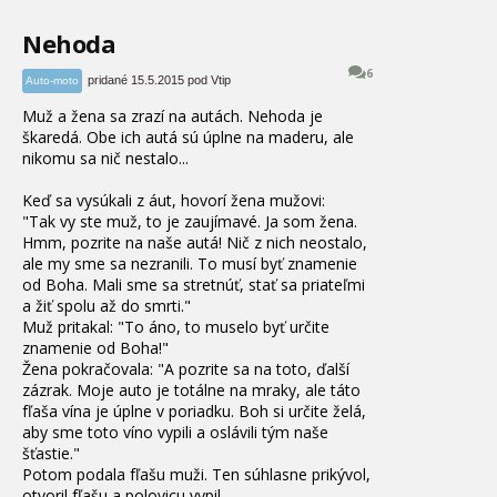
Nehoda
6
pridané 15.5.2015 pod Vtip
Auto-moto
Muž a žena sa zrazí na autách. Nehoda je
škaredá. Obe ich autá sú úplne na maderu, ale
nikomu sa nič nestalo...
Keď sa vysúkali z áut, hovorí žena mužovi
:
"
Tak vy ste muž, to je zaujímavé
. Ja som žena
.
Hmm, pozrite na naše autá
! Nič z nich neostalo
,
ale my sme sa nezranili. To musí byť znamenie
od Boha
. Mali sme sa stretnúť
, stať sa priateľmi
a žiť spolu až do smrti
.
"
Muž pritakal
:
"
To áno
, to muselo byť určite
znamenie od Boha
!
"
Žena pokračovala
: "A pozrite sa na toto, ďalší
zázrak
. Moje auto je totálne na mraky, ale táto
fľaša vína je úplne v poriadku
. Boh si určite želá,
aby sme toto víno vypili a oslávili tým naše
šťastie
.
"
Potom podala fľašu muži
. Ten súhlasne prikývol
,
otvoril fľašu a polovicu vypil
.