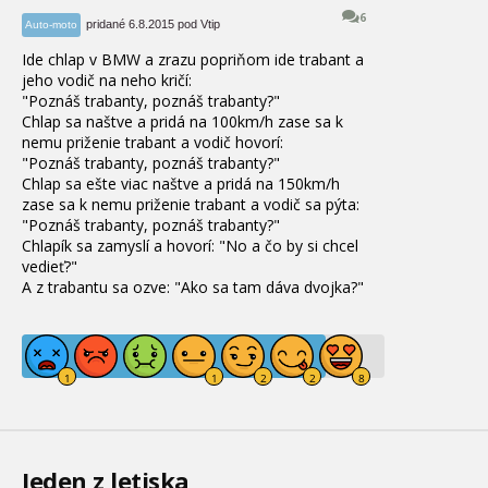
6
pridané 6.8.2015 pod Vtip
Auto-moto
Ide chlap v BMW a zrazu popriňom ide trabant a
jeho vodič na neho kričí
:
"
Poznáš trabanty
, poznáš trabanty
?
"
Chlap sa naštve a pridá na 100km/h zase sa k
nemu priženie trabant a vodič hovorí:
"
Poznáš trabanty
, poznáš trabanty
?
"
Chlap sa ešte viac naštve a pridá na 150km/h
zase sa k nemu priženie trabant a vodič sa pýta
:
"
Poznáš trabanty
, poznáš trabanty
?
"
Chlapík sa zamyslí a hovorí:
"
No a čo by si chcel
vedieť
?
"
A z trabantu sa ozve
:
"
Ako sa tam dáva dvojka
?
"
Jeden z letiska