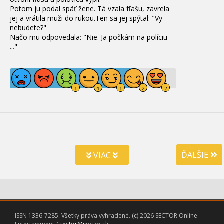
Potom ju podal späť žene
. Tá vzala fľašu, zavrela
jej a vrátila muži do rukou.Ten sa jej spýtal
:
"
Vy
nebudete
?
"
Načo mu odpovedala
:
"
Nie
. Ja počkám na políciu
..."
ĎALŠIE
VIAC
ISSN 1336-7285. Všetky práva vyhradené. (c) 2026 SECTOR Online