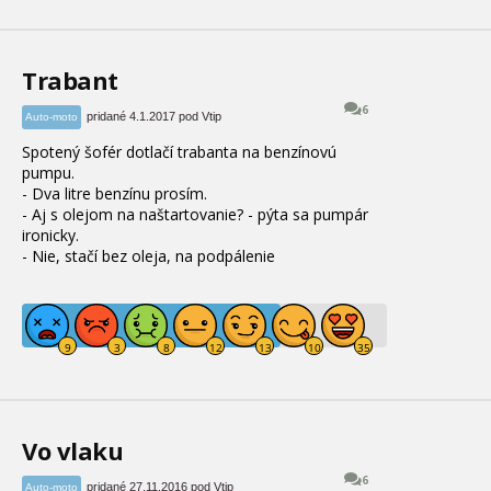
Trabant
6
pridané 4.1.2017 pod Vtip
Auto-moto
Spotený šofér dotlačí trabanta na benzínovú
pumpu.
- Dva litre benzínu prosím.
- Aj s olejom na naštartovanie? - pýta sa pumpár
ironicky.
- Nie, stačí bez oleja, na podpálenie
Vo vlaku
6
pridané 27.11.2016 pod Vtip
Auto-moto