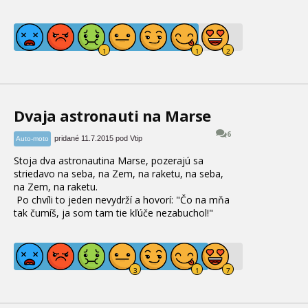
Dvaja astronauti na Marse
6
pridané 11.7.2015 pod Vtip
Auto-moto
Stoja dva astronautina Marse, pozerajú sa
striedavo na seba, na Zem
, na raketu, na seba,
na Zem
, na raketu
.
Po chvíli to jeden nevydrží a hovorí:
"
Čo na mňa
tak čumíš
, ja som tam tie kľúče nezabuchol
!
"