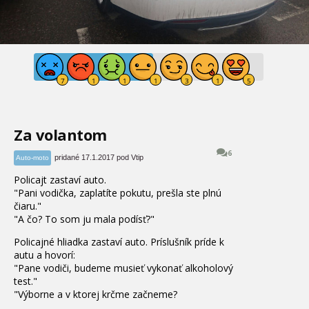
Za volantom
6
pridané 17.1.2017 pod Vtip
Auto-moto
Policajt
zastaví
auto
.
"
Pani
vodička
,
zaplatíte
pokutu
,
prešla
ste
plnú
čiaru
.
"
"
A
čo
?
To som
ju
mala
podísť
?
"
Policajné
hliadka
zastaví
auto
.
Príslušník
príde
k
autu
a hovorí:
"
Pane
vodiči
,
budeme
musieť vykonať
alkoholový
test
.
"
"
Výborne
a
v
ktorej
krčme
začneme
?