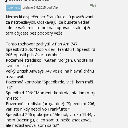
6
pridané 3.8.2015 pod Vtip
Auto-moto
Nemeckí dispečéri vo Frankfurte sú považovaní
za netrpezlivých
. Očakávajú, že budete vedieť
,
kde je vaše miesto pre nastupovanie
, ale aj že
tam dôjdete bez podpory veže
.
Tento rozhovor zachytili v Pan Am 747
:
Speedbird 206
:
"
Dobrý deň, Frankfurt
, Speedbird
206 opustil pristávaciu dráhu
.
"
Pozemné stredisko
:
"
Guten Morgen
. Choďte na
svoje miesto
.
"
Veľký British Airways 747 vošiel na hlavnú dráhu
a zastavil
.
Pozemná kontrola
:
"
Speedbirde
, vieš, kam máš
ísť
?
"
Speedbird 206
:
"
Moment
, kontrola
, hľadám moje
miesto
.
"
Pozemné stredisko
(
arogantne
)
:
"
Speedbird 206
,
vari ste nikdy nebol vo Frankfurte
?
"
Speedbird 206
(
pokojne
)
:
"
Ale bol
, v roku 1944
, v
inom Boeningu
, a len som tu niečo zhadzoval
,
ale nezastavoval som sa tu
!
"