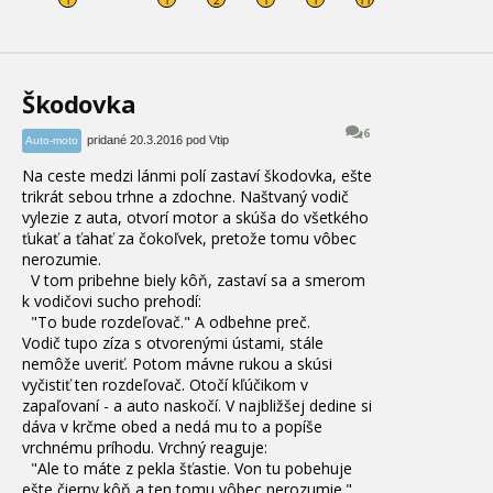
Škodovka
6
pridané 20.3.2016 pod Vtip
Auto-moto
Na
ceste
medzi
lánmi
polí
zastaví
škodovka
,
ešte
trikrát sebou trhne
a
zdochne
.
Naštvaný
vodič
vylezie
z auta,
otvorí
motor
a skúša
do všetkého
ťukať
a
ťahať za
čokoľvek
,
pretože tomu
vôbec
nerozumie
.
V
tom
pribehne
biely kôň
,
zastaví
sa
a
smerom
k vodičovi
sucho
prehodí
:
"
To bude
rozdeľovač
.
"
A
odbehne
preč
.
Vodič
tupo
zíza
s
otvorenými
ústami
,
stále
nemôže
uveriť
.
Potom
mávne rukou
a
skúsi
vyčistiť
ten
rozdeľovač
.
Otočí
kľúčikom
v
zapaľovaní
-
a
auto
naskočí
.
V
najbližšej
dedine
si
dáva
v
krčme
obed
a
nedá
mu
to
a
popíše
vrchnému
príhodu
.
Vrchný
reaguje
:
"
Ale to
máte z
pekla
šťastie
.
Von
tu
pobehuje
ešte
čierny
kôň
a
ten
tomu
vôbec
nerozumie
.
"