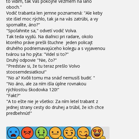
to vidím, tak Vás pokojne vezmem na lano
oboch."
Vodič trabanta len jemne poznamená: "Ale keby
ste išiel moc rýchlo, tak ja na vás zatrúbi, a vy
spomalíte, áno?"
"Spoľahnite sa," odvetí vodič Volva.
Tak teda vyjdú.
Na diaľnici pri radare, okolo
ktorého práve prešli štuchne jeden policajt
druhého podriemavajúceho kolegu a s vyjavenou
tvárou sa ho pýta: "Videl si to?"
Druhý odpovie "Nie, čo?"
"Predstav si, že tu teraz prešlo Volvo
stoosemdesiatkou!"
"No a?
Kvôli tomu ma snáď nemusíš budiť. "
"No áno, ale za ním išla úplne rovnakou
rýchlosťou škodovka 120!"
"Fakt?"
"A to ešte nie je všetko: Za ním letel trabant z
jednej strany cesty do druhej a trúbil, že ich chce
predbehnúť!"