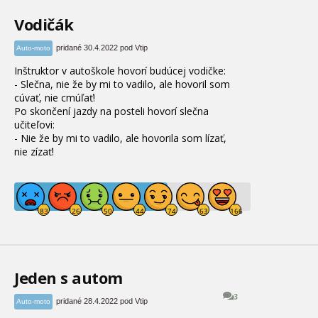
Vodičák
pridané 30.4.2022 pod Vtip
Auto-moto
Inštruktor v autoškole hovorí budúcej vodičke:
- Slečna, nie že by mi to vadilo, ale hovoril som
cúvať, nie cmúľať!
Po skončení jazdy na posteli hovorí slečna
učiteľovi:
- Nie že by mi to vadilo, ale hovorila som lízať,
nie zízať!
Jeden s autom
3
pridané 28.4.2022 pod Vtip
Auto-moto