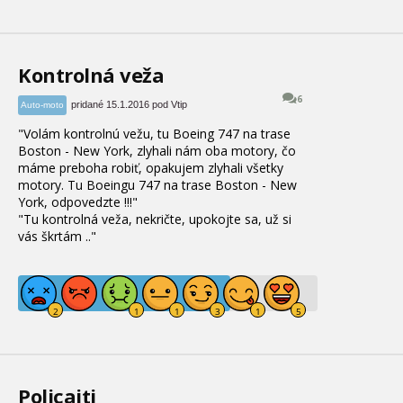
Kontrolná veža
6
pridané 15.1.2016 pod Vtip
Auto-moto
"
Volám kontrolnú vežu,
tu Boeing 747 na trase
Boston - New York, zlyhali nám oba motory, čo
máme preboha robiť, opakujem zlyhali všetky
motory. Tu Boeingu 747 na trase Boston - New
York
, odpovedzte !!!"
"Tu kontrolná veža, nekričte
, upokojte sa
, už si
vás škrtám ..
"
Policajti