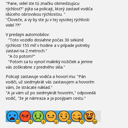
"
Pane
,
videl
ste
tú
značku
obmedzujúcu
rýchlosť
?
"
pýta
sa policajt
,
ktorý
zastavil
vodiča
idúceho
obrovskou
rýchlosťou
.
"
"
Človeče
,
a
vy by ste
ju
v
tej vysokej
rýchlosti
videl
??
!
"
V
predajni
automobilov
:
"
Toto vozidlo
dosiahne
počas
30
sekúnd
rýchlosti
155
míľ
v
hodine
a
v
prípade potreby
zastaví
na
2
metroch
.
"
"
A
čo
potom
?
"
"
Potom
sa
tu
vynorí
malinký
nožičiek
a
jemne
vás
zoškrabne
z predného
skla
.
"
Policajt
zastavuje
vodiča
a
hovorí mu
:
"
Pán
vodiči
,
už
siedmykrát
vás
zastavujem
a
hovorím
vám
,
že
strácate
náklad
.
"
"
A ja
vám už
po siedmykrát
hovorím
,
"
odpovedá
vodič
,
"
že
je
námraza
a ja
posýpam
cestu.
"