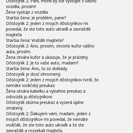
Dôstojník 2: Pani, mohli by ste vystúpiť z vášho
vozidla, prosím!
Žena vystúpi z vozidla.
Staršia žena: Je problém, pane?
Dôstojník 2: Jeden z mojich dôstojníkov mi
povedal, že ste toto auto ukradli a zavraždili
majiteľa.
Staršia žena: Vraždili majiteľa?
Dôstojník 2: Áno, prosím, otvorte kufor vášho
auta, prosím.
Žena otvára kufor a ukazuje, že je prázdny.
Dôstojník 2: Je to vaše auto, madam?
Staršia žena: Áno, tu sú doklady.
Dôstojník je dosť ohromený.
Dôstojník 2: Jeden z mojich dôstojníkov tvrdí, že
nemáte vodičský preukaz.
Žena otvára kabelku a vytiahne preukaz a
odovzdá ju dôstojníkovi.
Dôstojník skúma preukaz a vyzerá úplne
zmätený.
Dôstojník 2: Ďakujem vám, madam, jeden z
mojich dôstojníkov mi povedal, že nemáte
vodičák, že ste toto auto ukradli a že ste
zavraždili a rozsekali majiteľa.