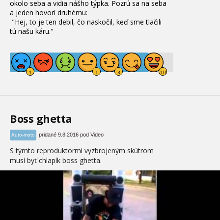
okolo seba a vidia nášho týpka.
Pozrú sa na seba
a jeden hovorí druhému:
"Hej, to je ten debil, čo naskočil, keď sme tlačili
tú našu káru."
Boss ghetta
pridané 9.8.2016 pod Video
Auto-moto
S týmto reproduktormi vyzbrojeným skútrom
musí byť chlapík boss ghetta.