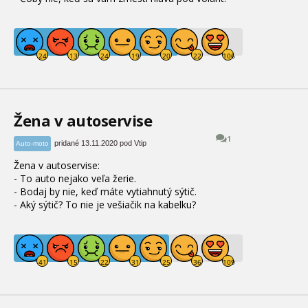
Žena v autoservise
1
pridané 13.11.2020 pod Vtip
Auto-moto
Žena v autoservise:
- To auto nejako veľa žerie.
- Bodaj by nie, keď máte vytiahnutý sýtič.
- Aký sýtič? To nie je vešiačik na kabelku?