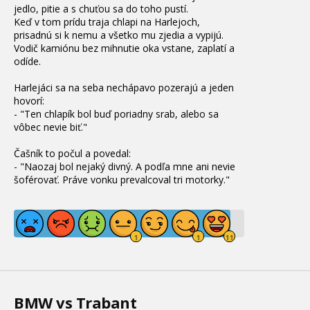
jedlo
, pitie a s chuťou sa do toho pustí
.
Keď v tom prídu traja chlapi na Harlejoch
,
prisadnú si k nemu a všetko mu zjedia a vypijú
.
Vodič kamiónu bez mihnutie oka vstane
, zaplatí a
odíde
.
Harlejáci sa na seba nechápavo pozerajú a jeden
hovorí:
-
"
Ten chlapík bol buď poriadny srab
, alebo sa
vôbec nevie biť
.
"
Čašník to počul a povedal
:
-
"
Naozaj bol nejaký divný
. A podľa mne ani nevie
šoférovať. Práve vonku prevalcoval tri motorky
.
"
BMW vs Trabant