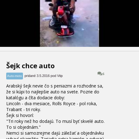
Šejk chce auto
6
pridané 3.5.2016 pod Vtip
Auto-moto
Arabský
šejk
nevie čo
s
peniazmi
a
rozhodne sa
,
že
si
kúpi
to
najlepšie
auto
na
svete
.
Pozrie
do
katalógu
a
číta
dodacie
doby
:
Lincoln
-
dva
mesiace
,
Rolls
Royce
-
pol
roka
,
Trabant
-
tri roky
.
Šejk
si hovorí
:
"
Tri roky
než ho
dodajú
.
To musí byť
skvelé
auto
.
To
si
objednám
.
"
Nemci
si
samozrejme dajú
záležať
a
objednávku
vybaví
okamžite.
Zariadia
extra
kamión
a
odvezú