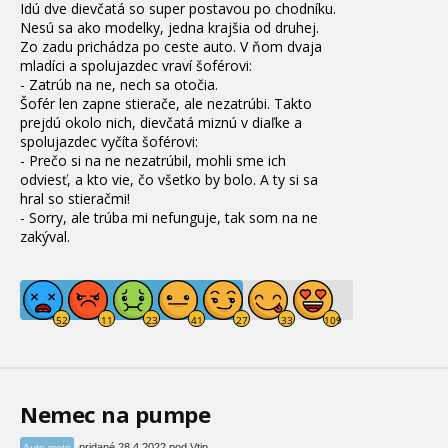
Idú dve dievčatá so super postavou po chodníku.
Nesú sa ako modelky, jedna krajšia od druhej.
Zo zadu prichádza po ceste auto. V ňom dvaja
mladíci a spolujazdec vraví šoférovi:
- Zatrúb na ne, nech sa otočia.
Šofér len zapne stierače, ale nezatrúbi. Takto
prejdú okolo nich, dievčatá miznú v diaľke a
spolujazdec vyčíta šoférovi:
- Prečo si na ne nezatrúbil, mohli sme ich
odviesť, a kto vie, čo všetko by bolo. A ty si sa
hral so stieračmi!
- Sorry, ale trúba mi nefunguje, tak som na ne
zakýval.
Nemec na pumpe
pridané 28.4.2022 pod Vtip
Auto-moto