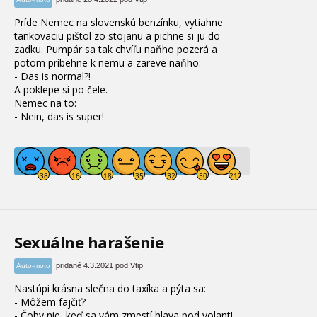
Príde Nemec na slovenskú benzínku, vytiahne
tankovaciu pištol zo stojanu a pichne si ju do
zadku. Pumpár sa tak chvíľu naňho pozerá a
potom pribehne k nemu a zareve naňho:
- Das is normal?!
A poklepe si po čele.
Nemec na to:
- Nein, das is super!
Sexuálne harašenie
pridané 4.3.2021 pod Vtip
Auto-moto
Nastúpi krásna slečna do taxíka a pýta sa:
- Môžem fajčiť?
- Čoby nie, keď sa vám zmestí hlava pod volant!