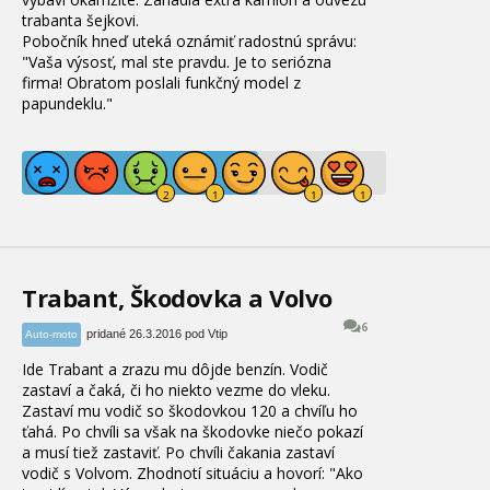
trabanta
šejkovi
.
Pobočník
hneď
uteká
oznámiť
radostnú
správu
:
"
Vaša výsosť
,
mal
ste
pravdu
.
Je
to
seriózna
firma
!
Obratom
poslali
funkčný
model z
papundeklu
.
"
Trabant, Škodovka a Volvo
6
pridané 26.3.2016 pod Vtip
Auto-moto
Ide Trabant a zrazu mu dôjde benzín.
Vodič
zastaví a čaká, či ho niekto vezme do vleku.
Zastaví mu vodič so škodovkou 120 a chvíľu ho
ťahá.
Po chvíli sa však na škodovke niečo pokazí
a musí tiež zastaviť.
Po chvíli čakania zastaví
vodič s Volvom. Zhodnotí situáciu a hovorí: "Ako