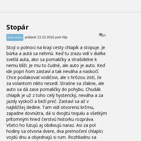
Stopár
6
pridané 13.10.2016 pod Vtip
Auto-moto
Stojí o polnoci na kraji cesty chlapík a stopuje.
Je
búrka a autá sa nehrnú.
Keď tu zrazu vidí v diaľke
svetlá auta, ako sa pomaličky a strašidelne k
nemu blíži.
Je mu to čudné, ale auto je auto.
Keď
ide popri ňom zastaví a tak neváha a naskočí.
Chce poďakovať vodičovi, ale s hrôzou zistí, že
za volantom nikto nesedí.
Strašne sa zľakne, ale
auto sa dá zase pomaličky do pohybu.
Chudák
chlapík je už z toho celý hysterický, neváha a za
jazdy vyskočí a beží preč.
Zastaví sa až v
najbližšej dedine.
Tam vidí otvorenú krčmu,
zapadne dovnútra, dá si dvojitú tequilu a všetkým
prítomným hneď čerstvú historku rozpráva.
Všetci ho ľutujú aj obdivujú naraz.
Asi za pol
hodiny sa otvoria dvere, dva premočení chlapíci
vojdú dnu a objednajú si rum.
Rozhliadnu sa