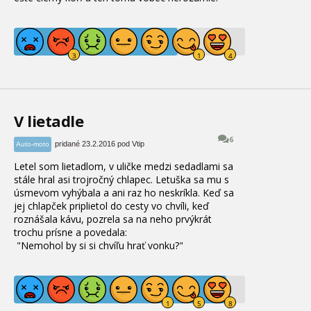
V lietadle
6
pridané 23.2.2016 pod Vtip
Auto-moto
Letel som lietadlom
, v uličke medzi sedadlami sa
stále hral asi trojročný chlapec
. Letuška sa mu s
úsmevom vyhýbala a ani raz ho neskríkla
. Keď sa
jej chlapček priplietol do cesty vo chvíli, keď
roznášala kávu
, pozrela sa na neho prvýkrát
trochu prísne a povedala
:
"
Nemohol by si si chvíľu hrať vonku
?
"