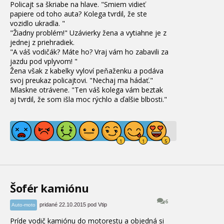
Policajt sa škriabe na hlave.
"Smiem vidieť
papiere od toho auta?
Kolega tvrdil, že ste
vozidlo ukradla. "
"Žiadny problém!" Uzávierky žena a vytiahne je z
jednej z priehradiek.
"A váš vodičák?
Máte ho?
Vraj vám ho zabavili za
jazdu pod vplyvom! "
Žena však z kabelky vyloví peňaženku a podáva
svoj preukaz policajtovi.
"Nechaj ma hádať."
Mlaskne otrávene.
"Ten váš kolega vám beztak
aj tvrdil, že som išla moc rýchlo a ďalšie blbosti."
Šofér kamiónu
6
pridané 22.10.2015 pod Vtip
Auto-moto
Príde vodič kamiónu do motorestu a objedná si