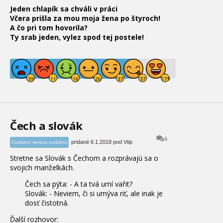
Jeden chlapík sa chváli v práci
Včera prišla za mou moja žena po štyroch!
A čo pri tom hovorila?
Ty srab jeden, vylez spod tej postele!
Čech a slovák
6
pridané 6.1.2018 pod Vtip
Cudzinci versus cudzinci
Stretne sa Slovák s Čechom a rozprávajú sa o
svojich manželkách.
Čech sa pýta: - A ta tvá umí vařit?
Slovák: - Neviem, či si umýva riť, ale inak je
dosť čistotná.
Ďalší rozhovor: