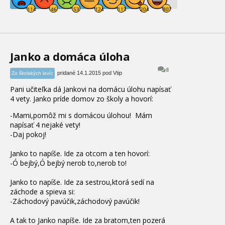
Janko a domáca úloha
8
pridané 14.1.2015 pod Vtip
Zo školských lavíc
Pani učiteľka dá Jankovi na domácu úlohu napísať
4 vety. Janko príde domov zo školy a hovorí:
-Mami,pomôž mi s domácou úlohou! Mám
napísať 4 nejaké vety!
-Daj pokoj!
Janko to napíše. Ide za otcom a ten hovorí:
-Ó bejbý,Ó bejbý nerob to,nerob to!
Janko to napíše. Ide za sestrou,ktorá sedí na
záchode a spieva si:
-Záchodový pavúčik,záchodový pavúčik!
A tak to Janko napíše. Ide za bratom,ten pozerá