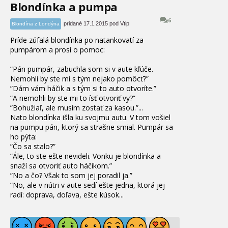
Blondínka a pumpa
6
pridané 17.1.2015 pod Vtip
Blondína z Londýna
Príde zúfalá blondínka po natankovatí za
pumpárom a prosí o pomoc:
”Pán pumpár, zabuchla som si v aute kľúče.
Nemohli by ste mi s tým nejako pomôcť?”
”Dám vám háčik a s tým si to auto otvoríte.”
”A nemohli by ste mi to ísť otvoriť vy?”
”Bohužiaľ, ale musím zostať za kasou.”
...
Nato blondínka išla ku svojmu autu. V tom vošiel
na pumpu pán, ktorý sa strašne smial. Pumpár sa
ho pýta:
”Čo sa stalo?”
”Ále, to ste ešte nevideli. Vonku je blondínka a
snaží sa otvoriť auto háčikom.”
”No a čo? Však to som jej poradil ja.”
”No, ale v nútri v aute sedí ešte jedna, ktorá jej
radí: doprava, doľava, ešte kúsok...