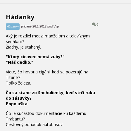
Hádanky
2
pridané 26.1.2017 pod Vtip
Hádanky
Aký
je rozdiel
medzi
manželom
a
televíznym
seriálom
?
Žiadny
.
Je
uťahaný
.
"Ktorý cicavec nemá zuby?"
"Náš dedko."
Viete
,
čo hovoria
cigáni
,
keď
sa
pozerajú na
Titanik
?
Toľko
železa.
Čo sa stane zo Snehulienky, keď strčí ruku
do zásuvky?
Popoluška.
Čo
je súčasťou dokumentácie
ku každému
Trabantu
?
Cestovný poriadok
autobusov
.