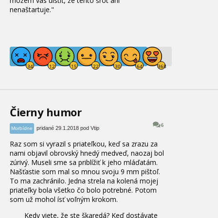
môžem vás uistiť, že tento šrot ani
nenaštartuje."
Čierny humor
6
pridané 29.1.2018 pod Vtip
Morbídne
Raz som si vyrazil s priateľkou, keď sa zrazu za
nami objavil obrovský hnedý medveď, naozaj bol
zúrivý. Museli sme sa priblížiť k jeho mláďatám.
Našťastie som mal so mnou svoju 9 mm pištoľ.
To ma zachránilo. Jedna strela na kolená mojej
priateľky bola všetko čo bolo potrebné. Potom
som už mohol ísť voľným krokom.
Kedy viete, že ste škaredá? Keď dostávate