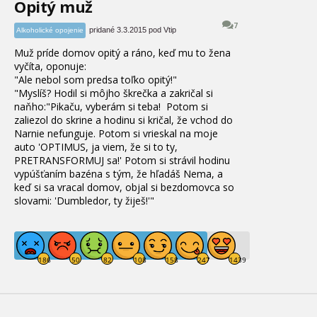
Opitý muž
7
pridané 3.3.2015 pod Vtip
Alkoholické opojenie
Muž príde domov opitý a ráno
, keď mu to žena
vyčíta, oponuje
:
"
Ale nebol som predsa toľko opitý
!
"
"
Myslíš
? Hodil si môjho škrečka a zakričal si
naňho
:
"Pikaču
, vyberám si teba
!
Potom si
zaliezol do skrine a hodinu si kričal
, že vchod do
Narnie nefunguje
. Potom si vrieskal na moje
auto 'OPTIMUS
, ja viem
, že si to ty
,
PRETRANSFORMUJ sa
!'
Potom si strávil hodinu
vypúšťaním bazéna s tým
, že hľadáš Nema
, a
keď si sa vracal domov
, objal si bezdomovca so
slovami
: 'Dumbledor, ty žiješ
!'"