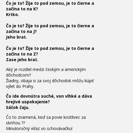
Čo je to? Žije to pod zemou, je to čierne a
začína to na K?
Krtko.
Čo je to? Žije to pod zemou, je to čierne a
začína to na J?
Jeho brat.
Čo je to? Žije to pod zemou, je to čierne a
začína to na Z?
Zase jeho brat.
Aký
je rozdiel
medzi
českým
a
americkým
dôchodcom
?
Žiadny
,
obaja
si za svoj
dôchodok
môžu
kúpiť
výlet
do Prahy
.
Čo ide dovnútra suché, von vlhké a dáva
hrejivé uspokojenie?
Sáčok čaju.
Čo
to
znamená, keď
sa
povie
kostlivec
za
skriňou
??
Minuloročný
víťaz
vo
schovávačku
!