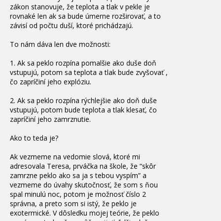
zákon stanovuje, že teplota a tlak v pekle je
rovnaké len ak sa bude úmerne rozširovať, a to
závisí od počtu duší, ktoré prichádzajú.
To nám dáva len dve možnosti:
1. Ak sa peklo rozpína pomalšie ako duše doň
vstupujú, potom sa teplota a tlak bude zvyšovať ,
čo zapríčiní jeho explóziu.
2. Ak sa peklo rozpína rýchlejšie ako doň duše
vstupujú, potom bude teplota a tlak klesať, čo
zapríčiní jeho zamrznutie.
Ako to teda je?
Ak vezmeme na vedomie slová, ktoré mi
adresovala Teresa, prváčka na škole, že “skôr
zamrzne peklo ako sa ja s tebou vyspím” a
vezmeme do úvahy skutočnosť, že som s ňou
spal minulú noc, potom je možnosť číslo 2
správna, a preto som si istý, že peklo je
exotermické. V dôsledku mojej teórie, že peklo