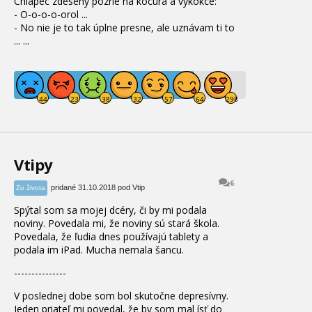
Chlapec zdesený pozrie na kocúra a vykokce:
- O-o-o-o-orol ...
- No nie je to tak úplne presne, ale uznávam ti to
...
...
Vtipy
6
pridané 31.10.2018 pod Vtip
Zo života
Spýtal som sa mojej dcéry, či by mi podala
noviny. Povedala mi, že noviny sú stará škola.
Povedala, že ľudia dnes používajú tablety a
podala im iPad. Mucha nemala šancu.
---------------
V poslednej dobe som bol skutočne depresívny.
Jeden priateľ mi povedal, že by som mal ísť do