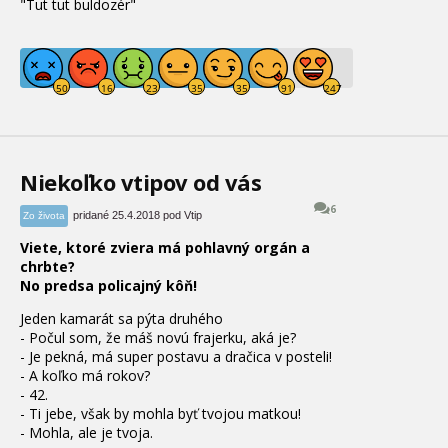
"Tut tut buldozér"
Niekoľko vtipov od vás
6
pridané 25.4.2018 pod Vtip
Zo života
Viete, ktoré zviera má pohlavný orgán a
chrbte?
No predsa policajný kôň!
Jeden kamarát sa pýta druhého
- Počul som, že máš novú frajerku, aká je?
- Je pekná, má super postavu a dračica v posteli!
- A koľko má rokov?
- 42.
- Ti jebe, však by mohla byť tvojou matkou!
- Mohla, ale je tvoja.