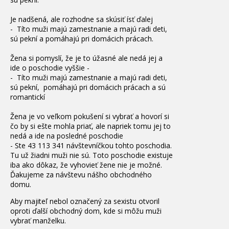
Je nadšená, ale rozhodne sa skúsiť ísť ďalej
- Títo muži majú zamestnanie a majú radi deti,
sú pekní a pomáhajú pri domácich prácach.
Žena si pomyslí, že je to úžasné ale nedá jej a
ide o poschodie vyššie -
- Títo muži majú zamestnanie a majú radi deti,
sú pekní, pomáhajú pri domácich prácach a sú
romantickí
Žena je vo veľkom pokušení si vybrať a hovorí si
čo by si ešte mohla priať, ale napriek tomu jej to
nedá a ide na posledné poschodie
- Ste 43 113 341 návštevníčkou tohto poschodia.
Tu už žiadni muži nie sú. Toto poschodie existuje
iba ako dôkaz, že vyhovieť žene nie je možné.
Ďakujeme za návštevu nášho obchodného
domu.
Aby majiteľ nebol označený za sexistu otvoril
oproti ďalší obchodný dom, kde si môžu muži
vybrať manželku.