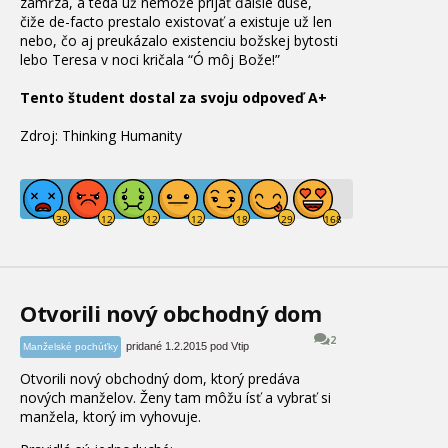
zamŕza, a teda už nemôže prijať ďalšie duše,
čiže de-facto prestalo existovať a existuje už len
nebo, čo aj preukázalo existenciu božskej bytosti
lebo Teresa v noci kričala “Ó môj Bože!”
Tento študent dostal za svoju odpoveď A+
Zdroj: Thinking Humanity
Otvorili nový obchodný dom
2
pridané 1.2.2015 pod Vtip
Manželské pochúťky
Otvorili nový obchodný dom, ktorý predáva
nových manželov. Ženy tam môžu ísť a vybrať si
manžela, ktorý im vyhovuje.