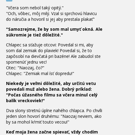
"Včera som nebol taký opitý."
"Och, vôbec, môj milý. Vzal si sprchovú hlavicu
do náručia a hovoril si jej aby prestala plakať"
"Samozrejme, že by som mal umyť okná. Ale
súkromie je tiež dôležité."
Chlapec sa sťažuje otcovi: Povedal si mi, aby
som dal zemiak do plaviek! Povedal si, že to
zapôsobí na dievčatá pri bazéne! Ale zabudol ste
spomenúť jednu vec!
Otec: "Naozaj, čo?"
Chlapec: "Zemiak mal ísť dopredu!"
Niekedy je veľmi dôležité, aby určitú vetu
povedali muž alebo žena. Dobrý príklad:
"Počas úžasného filmu sa včera minul celý
balík vreckoviek!"
Dva slony stretnú úplne nahého chlapca. Po chvíli
jeden slon hovorí druhému: "Naozaj neviem, ako
by sa mohol kŕmiť touto vecou!"
Keď moja žena začne spievať, vždy chodím