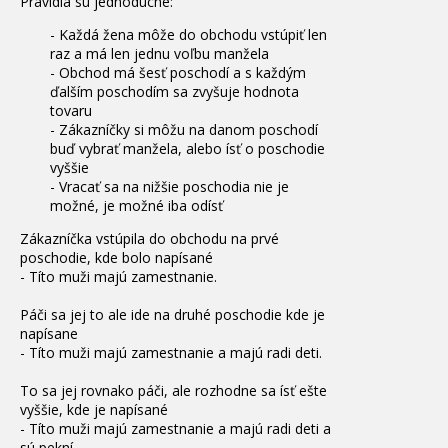
Pravidlá sú jednoduché:
- Každá žena môže do obchodu vstúpiť len
raz a má len jednu voľbu manžela
- Obchod má šesť poschodí a s každým
ďalším poschodím sa zvyšuje hodnota
tovaru
- Zákazníčky si môžu na danom poschodí
buď vybrať manžela, alebo ísť o poschodie
vyššie
- Vracať sa na nižšie poschodia nie je
možné, je možné iba odísť
Zákazníčka vstúpila do obchodu na prvé
poschodie, kde bolo napísané
- Títo muži majú zamestnanie.
Páči sa jej to ale ide na druhé poschodie kde je
napísane
- Títo muži majú zamestnanie a majú radi deti.
To sa jej rovnako páči, ale rozhodne sa ísť ešte
vyššie, kde je napísané
- Títo muži majú zamestnanie a majú radi deti a
sú pekní.