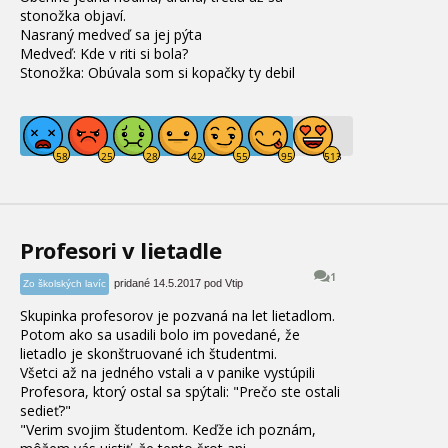
stonožka objaví.
Nasraný medveď sa jej pýta
Medveď: Kde v riti si bola?
Stonožka: Obúvala som si kopačky ty debil
Profesori v lietadle
1
pridané 14.5.2017 pod Vtip
Zo školských lavíc
Skupinka profesorov je pozvaná na let lietadlom.
Potom ako sa usadili bolo im povedané, že
lietadlo je skonštruované ich študentmi.
Všetci až na jedného vstali a v panike vystúpili
Profesora, ktorý ostal sa spýtali: "Prečo ste ostali
sedieť?"
"Verim svojim študentom. Keďže ich poznám,