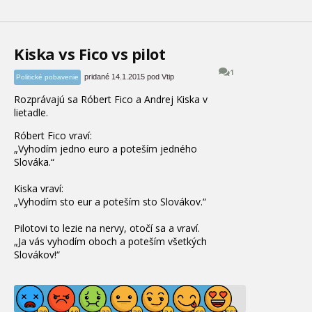
Kiska vs Fico vs pilot
1
pridané 14.1.2015 pod Vtip
Politické pobavenie
Rozprávajú sa Róbert Fico a Andrej Kiska v
lietadle.
Róbert Fico vraví:
„Vyhodím jedno euro a poteším jedného
Slováka.“
Kiska vraví:
„Vyhodím sto eur a poteším sto Slovákov.“
Pilotovi to lezie na nervy, otočí sa a vraví.
„Ja vás vyhodím oboch a poteším všetkých
Slovákov!“