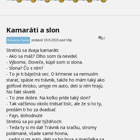
Kamaráti a slon
2
pridané 19.8.2015 pod Vtip
Zvieracia farma
Stretnú sa dvaja kamaráti
:
- Ako sa máš
? Dlho som ťa nevidel
.
- Výborne, človeče, kúpil som si slona
.
- Slona
? Čo s ním?
- To je ti báječná vec
. O kŕmenie sa nemusím
starať, spásie mi trávnik
, takže ho mám taký ako
golfové ihrisko, umyje mi auto, deti si ním hrajú
.
No fakt skvelé
.
- To znie dobre
. Na koľko príde taký slon
?
- Tak väčšinou okolo tridsať tisíc
, ale že si to ty
,
predám ti ho za dvadsať
.
- Fajn
, dohodnuté
Stretnú sa po pár týždňoch
:
- Teda ty si mi dal
! Trávnik na sračku
, stromy
polámané,
všade samé hovna
,
sadol si mi auto
, deti sa ho boja a manželka sa