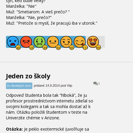
syn, keď bude veľký?"
Manželka: "Nie"
Muž: "Smetiarom. A vieš prečo? "
Manželka: "Nie, prečo?"
Muž: "Pretože si myslí, že pracujú iba v utorok."
Jeden zo školy
1
pridané 14.9.2014 pod Vtip
Zo školských lavíc
Odpoveď študenta bola tak “hlboká”, že ju
profesor prostredníctvom internetu zdieľal so
svojimi kolegami a tak sa mohla dostať až k
nám. Otázku položili študentom v teste na
Univerzite chémie v Arizone.
Otázka:
Je peklo exotermické (uvoľňuje sa