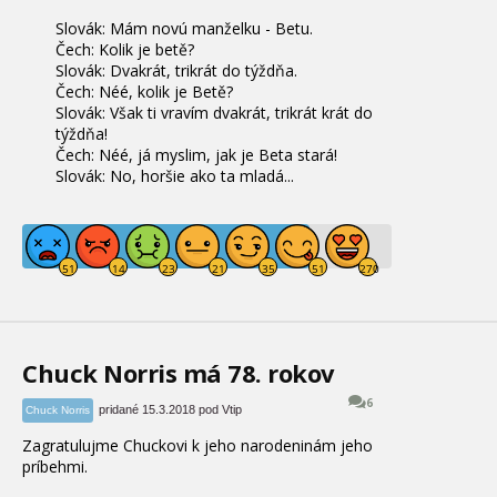
Slovák: Mám novú manželku - Betu.
Čech: Kolik je betě?
Slovák: Dvakrát, trikrát do týždňa.
Čech: Néé, kolik je Betě?
Slovák: Však ti vravím dvakrát, trikrát krát do
týždňa!
Čech: Néé, já myslim, jak je Beta stará!
Slovák: No, horšie ako ta mladá...
Chuck Norris má 78. rokov
6
pridané 15.3.2018 pod Vtip
Chuck Norris
Zagratulujme Chuckovi k jeho narodeninám jeho
príbehmi.