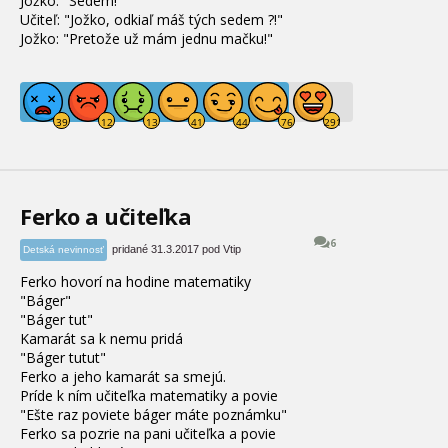
Jožko: "Sedem!"
Učiteľ: "Jožko, odkiaľ máš tých sedem ?!"
Jožko
: "Pretože už mám jednu mačku!"
Ferko a učiteľka
6
pridané 31.3.2017 pod Vtip
Detská nevinnosť
Ferko hovorí na hodine matematiky
"Báger"
"Báger tut"
Kamarát sa k nemu pridá
"Báger tutut"
Ferko a jeho kamarát sa smejú.
Príde k ním učiteľka matematiky a povie
"Ešte raz poviete báger máte poznámku"
Ferko sa pozrie na pani učiteľka a povie