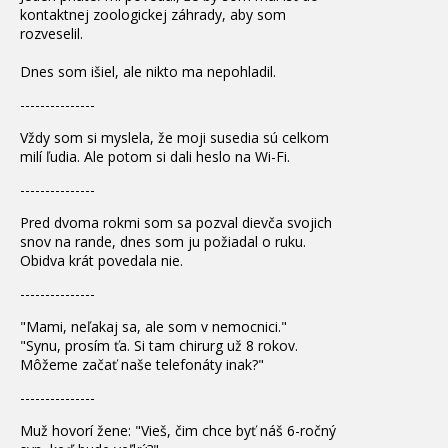
kontaktnej zoologickej záhrady, aby som
rozveselil.
Dnes som išiel, ale nikto ma nepohladil.
---------------
Vždy som si myslela, že moji susedia sú celkom
milí ľudia. Ale potom si dali heslo na Wi-Fi.
---------------
Pred dvoma rokmi som sa pozval dievča svojich
snov na rande, dnes som ju požiadal o ruku.
Obidva krát povedala nie.
---------------
"Mami, neľakaj sa, ale som v nemocnici."
"Synu, prosím ťa. Si tam chirurg už 8 rokov.
Môžeme začať naše telefonáty inak?"
---------------
Muž hovorí žene: "Vieš, čim chce byť náš 6-ročný