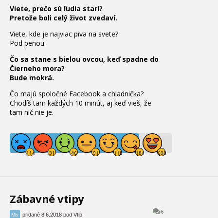
Viete, prečo sú ľudia starí?
Pretože boli celý život zvedaví.
Viete, kde je
najviac
piva
na
svete
?
Pod
penou
.
Čo sa stane s bielou ovcou, keď spadne do
Čierneho mora?
Bude mokrá.
Čo majú spoločné Facebook a chladnička?
Chodíš tam každých 10 minút, aj keď vieš, že
tam nič nie je.
Zábavné vtipy
6
pridané 8.6.2018 pod Vtip
Mix