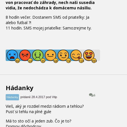
von pracovať do záhrady, nech naši susedia
vidia, že nedochádza k domácemu násiliu.
8 hodín večer. Dostanem SMS od priateľky: Ja
alebo futbal ?!
11 hodín. SMS mojej priateľke: Samozrejme ty.
Hádanky
6
pridané 28.4.2017 pod Vtip
Hádanky
Vieš, aký je rozdiel medzi rádiom a tehlou?
Pusť si tehlu na plné gule
Má to sto očí a jeden zub. Čo je to?
Domov dôchodcov.