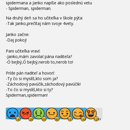
spidermana a Janko napíše ako poslednú vetu
- Spiderman, spiderman.
Na druhý deň sa ho učiteľka v škole pýta:
-Tak Janko,prečítaj nám svoje 4vety.
Janko začne:
-Daj pokoj!
Pani učiteľka vraví:
-Janko,mám zavolať pána riaditeľa?
-Ó bejbý,Ó bejbý,nerob to,nerob to!
Príde pán riaditeľ a hovorí:
-Ty čo si myslíš,kto som ja?
-Záchodový pavúčik,záchodový pavúčik!
-To čo si myslíš,kto si ty?
Spiderman,spiderman!