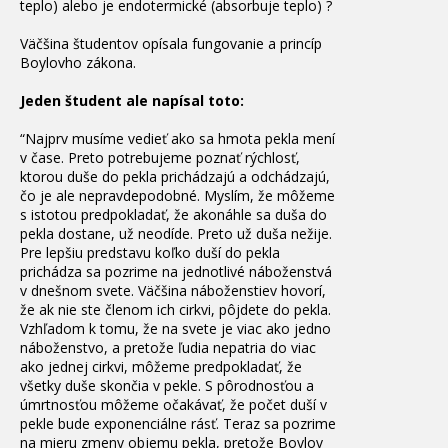
teplo) alebo je endotermické (absorbuje teplo) ?
Väčšina študentov opísala fungovanie a princíp
Boylovho zákona.
Jeden študent ale napísal toto:
“Najprv musíme vedieť ako sa hmota pekla mení
v čase. Preto potrebujeme poznať rýchlosť,
ktorou duše do pekla prichádzajú a odchádzajú,
čo je ale nepravdepodobné. Myslím, že môžeme
s istotou predpokladať, že akonáhle sa duša do
pekla dostane, už neodíde. Preto už duša nežije.
Pre lepšiu predstavu koľko duší do pekla
prichádza sa pozrime na jednotlivé náboženstvá
v dnešnom svete. Väčšina náboženstiev hovorí,
že ak nie ste členom ich cirkvi, pôjdete do pekla.
Vzhľadom k tomu, že na svete je viac ako jedno
náboženstvo, a pretože ľudia nepatria do viac
ako jednej cirkvi, môžeme predpokladať, že
všetky duše skončia v pekle. S pôrodnosťou a
úmrtnosťou môžeme očakávať, že počet duší v
pekle bude exponenciálne rásť. Teraz sa pozrime
na mieru zmeny objemu pekla, pretože Boylov