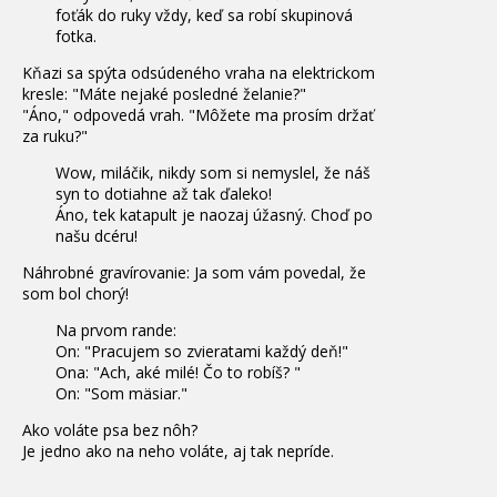
foťák do ruky vždy, keď sa robí skupinová
fotka.
Kňazi sa spýta odsúdeného vraha na elektrickom
kresle: "Máte nejaké posledné želanie?"
"Áno," odpovedá vrah. "Môžete ma prosím držať
za ruku?"
Wow, miláčik, nikdy som si nemyslel, že náš
syn to dotiahne až tak ďaleko!
Áno, tek katapult je naozaj úžasný. Choď po
našu dcéru!
Náhrobné gravírovanie: Ja som vám povedal, že
som bol chorý!
Na prvom rande:
On: "Pracujem so zvieratami každý deň!"
Ona: "Ach, aké milé! Čo to robíš? "
On: "Som mäsiar."
Ako voláte psa bez nôh?
Je jedno ako na neho voláte, aj tak nepríde.