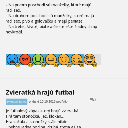
- Na prvom poschodí sú manželky, ktoré majú
radi sex.
- Na druhom poschodí sú manželky, ktoré majú
radi sex, pivo a grilovačku a majú peniaze.
- Na tretie, štvrté, piate a šieste ešte žiadny chlap
nevkročil.
Zvieratká hrajú futbal
2
pridané 10.10.2018 pod Vtip
Zvieracia farma
Je futbalový zápas ktorý hrajú zvieratká
Hrá tam stonožka, jež, klokan...
Hra začala a stonožky stále nikde.
Ubehne jedna hodina, druhá, tretia až sa