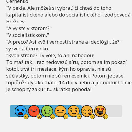
Černenko.
"V pekle. Ale môžeš si vybrať, či chceš do toho
kapitalistického alebo do socialistického". zodpovedá
Brežnev.
"A vy ste v ktorom?"
"V socialistickom."
"A prečo? Asi kvôli vernosti strane a ideológii, že?"
vyzvedá Černenko
"Kvôli strane? Ty vole, to ani náhodou!
To máš tak... raz nedovezú síru, potom sa im pokazí
kotol, trvá tri mesiace, kým ho opravia, nie sú
súčiastky, potom nie sú remeselníci. Potom je zase
topič ožralý ako dialo, 14 dní v liehu a jednoducho nie
je schopný zakúriť... skrátka pohoda!"