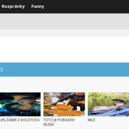
Rozprávky
Funny
DEÁ
VTIPY
SMS
NAJLEPŠIE
S
LEN ZÁBER Z KOLOTOČA
TOTO JE PORIADNY
MILÉ
REZEŇ