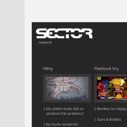
network
Filmy
Flashové hry
|
Kto všetko bude stáť za
|
Monkey Go Happy
seriálom Pán prsteňov?
|
Guns & Bottles
|
Kto bude režisérom