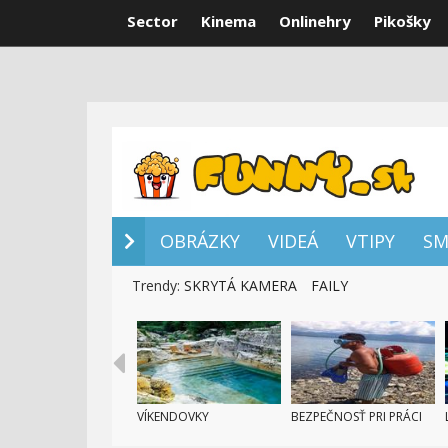
Sector
Kinema
Onlinehry
Pikošky
OBRÁZKY
VI
OBRÁZKY
VIDEÁ
VTIPY
SM
Trendy:
SKRYTÁ KAMERA
FAILY
VÍKENDOVKY
BEZPEČNOSŤ PRI PRÁCI