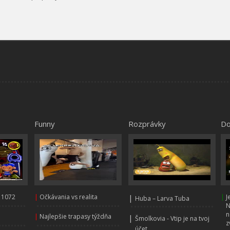
Funny
Rozprávky
Do
 1072
|
Očkávania vs realita
|
|
J
Huba – Larva Tuba
N
n
|
Najlepšie trapasy týždňa
|
Šmolkovia - Vtip je na tvoj
z
účet