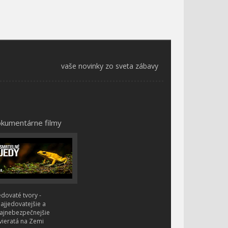
vaše novinky zo sveta zábavy
kumentárne filmy
edovaté tvory -
ajjedovatejšie a
ajnebezpečnejšie
vieratá na Zemi