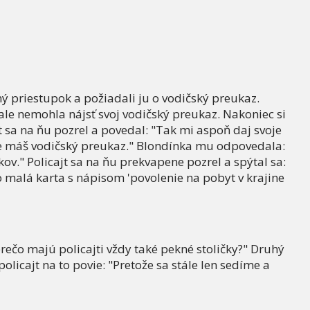
tný priestupok a požiadali ju o vodičský preukaz.
ale nemohla nájsť svoj vodičský preukaz. Nakoniec si
 sa na ňu pozrel a povedal: "Tak mi aspoň daj svoje
že máš vodičský preukaz." Blondínka mu odpovedala:
ov." Policajt sa na ňu prekvapene pozrel a spýtal sa:
o malá karta s nápisom 'povolenie na pobyt v krajine
prečo majú policajti vždy také pekné stoličky?" Druhý
olicajt na to povie: "Pretože sa stále len sedíme a