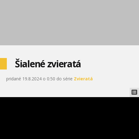
Šialené zvieratá
pridané 19.8.2024 o 0:50 do série
Zvieratá