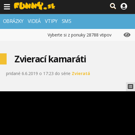
OBRÁZKY
VIDEÁ
VTIPY
SMS
Vyberte si z ponuky 28788 vtipov
Zvierací kamaráti
pridané 6.6.2019 o 17:23 do série
Zvieratá