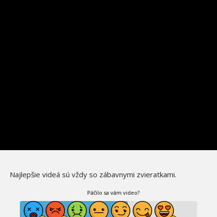
Najlepšie videá sú vždy so zábavnymi zvieratkami.
Páčilo sa vám video?