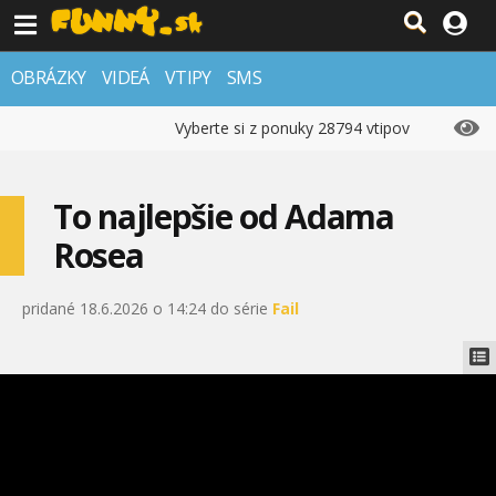
OBRÁZKY
VIDEÁ
VTIPY
SMS
Vyberte si z ponuky 28794 vtipov
To najlepšie od Adama
Rosea
pridané 18.6.2026 o 14:24 do série
Fail