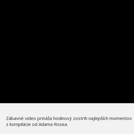
Zábavné video prináša hodinový zostrih najlepších momentov
z kompilácie od Adama Rosea.