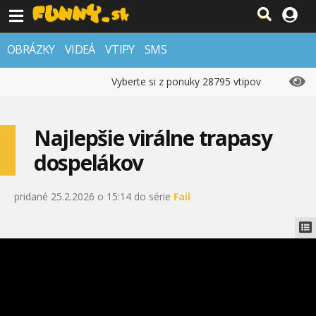
OBRÁZKY
VIDEÁ
VTIPY
SMS
Vyberte si z ponuky 28795 vtipov
Najlepšie virálne trapasy
dospelákov
pridané 25.2.2026 o 15:14 do série
Fail