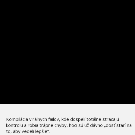
Kompilácia virálnych failov, kde dospelí totálne strácajú
kontrolu a robia trápne chyby, hoci sú už dávno „dosť starí na
to, aby vedeli lepšie“.