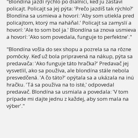
"Blondína jazdí rýchlo po diaľnici, keď ju zastaví
policajt. Policajt sa jej pýta: 'Prečo jazdíš tak rýchlo?'
Blondína sa usmieva a hovorí: 'Aby som utiekla pred
policajtom, ktorý ma naháňal.' Policajt sa zamyslí a
hovorí: 'Ale to som bol ja.' Blondína sa znova usmieva
a hovorí: 'Ako som povedala, funguje to perfektne'."
"Blondína vošla do sex shopu a pozrela sa na rôzne
pomôcky. Keď už bola pripravená na nákup, pýta sa
predavača: 'Ako funguje táto hračka?' Predavač jej
vysvetlil, ako sa používa, ale blondína stále nebola
presvedčená. 'A čo táto?' opýtala sa a ukázala na inú
hračku. 'Tá sa používa na to isté,' odpovedal
predavač. Blondína sa usmiala a povedala: 'V tom
prípade mi dajte jednu z každej, aby som mala na
výber'."