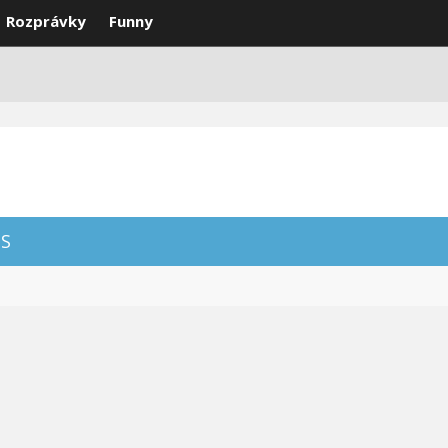
Rozprávky
Funny
DEÁ
VTIPY
SMS
NAJLEPŠIE
S