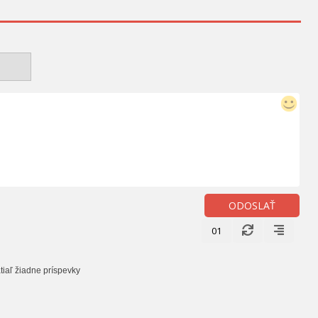
ODOSLAŤ
01
tiaľ žiadne príspevky