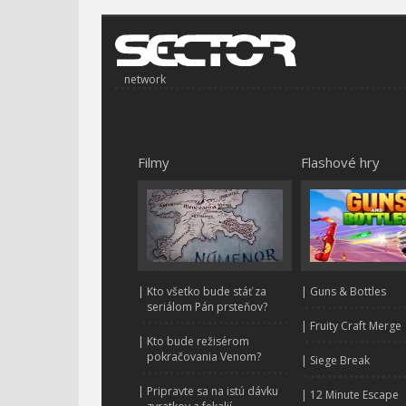
network
Filmy
Flashové hry
|
Kto všetko bude stáť za
|
Guns & Bottles
seriálom Pán prsteňov?
|
Fruity Craft Merge
|
Kto bude režisérom
pokračovania Venom?
|
Siege Break
|
Pripravte sa na istú dávku
|
12 Minute Escape