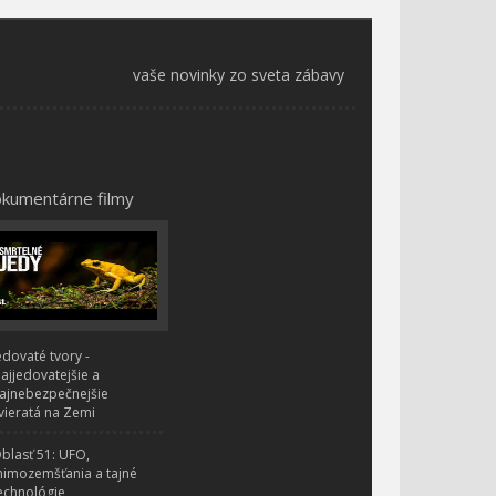
vaše novinky zo sveta zábavy
kumentárne filmy
edovaté tvory -
ajjedovatejšie a
ajnebezpečnejšie
vieratá na Zemi
blasť 51: UFO,
imozemšťania a tajné
echnológie