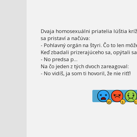
Dvaja homosexuálni priatelia lúštia krí
sa pristaví a načúva:
- Pohlavný orgán na štyri. Čo to len môž
Keď zbadali prizerajúceho sa, opýtali sa
- No predsa p...
Na čo jeden z tých dvoch zareagoval:
- No vidíš, ja som ti hovoril, že nie riťť!