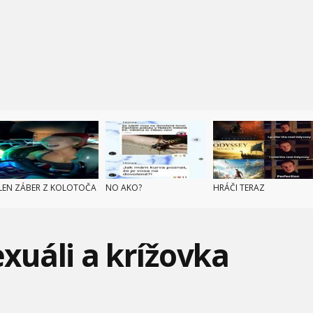
LEN ZÁBER Z KOLOTOČA
NO AKO?
HRÁČI TERAZ
uáli a krížovka