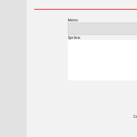
Meno:
Správa:
Za