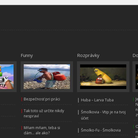
Funny
Rozprávky
Do
|
Bezpečnosť pri práci
|
|
J
Huba – Larva Tuba
N
n
|
Tak toto už určite nikdy
|
Šmolkovia - Vtip je na tvoj
z
nespraví
účet
|
O
|
Mňam mňam, teba si
|
Šmolko-Fu - Šmolkovia
m
dám... ale ako?
t