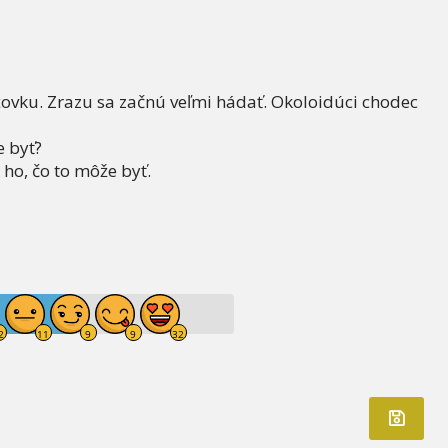
žovku. Zrazu sa začnú veľmi hádať. Okoloidúci chodec
e byť?
 ho, čo to môže byť.