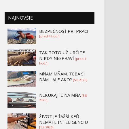
NAJNOVŠIE
BEZPEČNOSŤ PRI PRÁCI
[pred 4 hod.]
TAK TOTO UŽ URČITE
NIKDY NESPRAVÍ
[pred 4
hod.]
MŇAM MŇAM, TEBA SI
DÁM... ALE AKO?
[5.8 2026]
NEKUKAJTE NA MŇA
[5.8
2026]
ŽIVOT JE ŤAŽŠÍ KEĎ
NEMÁTE INTELIGENCIU
[5.8 2026]