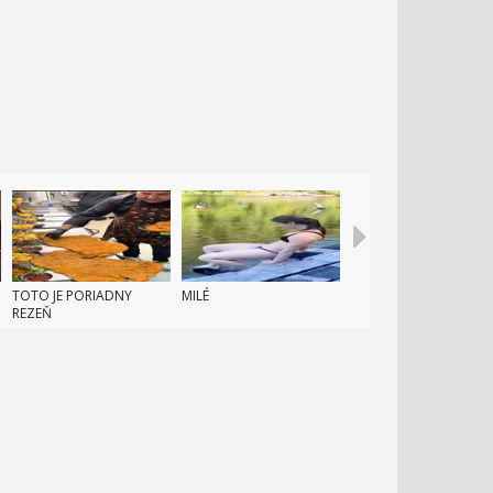
TOTO JE PORIADNY
MILÉ
REZEŇ