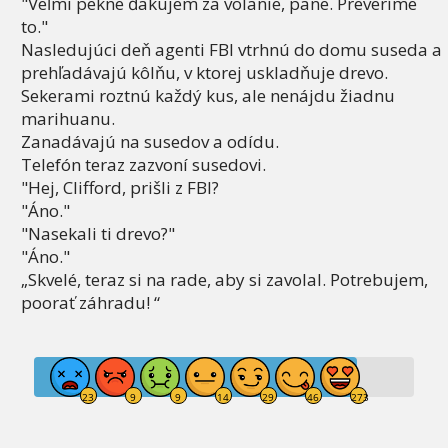
"Veľmi pekne ďakujem za volanie, pane. Preveríme
to."
Nasledujúci deň agenti FBI vtrhnú do domu suseda a
prehľadávajú kôlňu, v ktorej uskladňuje drevo.
Sekerami roztnú každý kus, ale nenájdu žiadnu
marihuanu.
Zanadávajú na susedov a odídu.
Telefón teraz zazvoní susedovi.
"Hej, Clifford, prišli z FBI?
"Áno."
"Nasekali ti drevo?"
"Áno."
„Skvelé, teraz si na rade, aby si zavolal. Potrebujem,
poorať záhradu! “