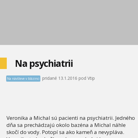
Na psychiatrii
pridané 13.1.2016 pod Vtip
Na návšteve v blázinci
Veronika
a
Michal
sú pacienti
na
psychiatrii
.
Jedného
dňa
sa prechádzajú
okolo bazéna
a
Michal
náhle
skočí
do vody
.
Potopí
sa
ako kameň
a
nevypláva
.