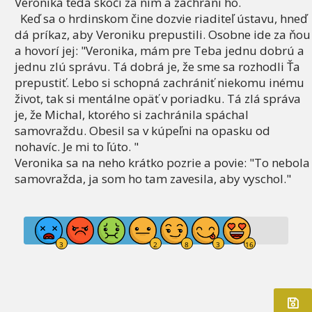
Veronika
teda
skočí
za
ním
a
zachráni
ho
.
Keď sa o
hrdinskom
čine
dozvie
riaditeľ
ústavu
,
hneď
dá
príkaz, aby
Veroniku
prepustili
.
Osobne
ide za
ňou
a
hovorí
jej:
"
Veronika
, mám pre
Teba
jednu dobrú
a
jednu zlú
správu
.
Tá
dobrá je
, že
sme
sa
rozhodli
Ťa
prepustiť
.
Lebo
si
schopná
zachrániť
niekomu
inému
život
,
tak
si
mentálne
opäť
v poriadku
.
Tá
zlá
správa
je,
že
Michal
, ktorého si
zachránila
spáchal
samovraždu
.
Obesil
sa
v
kúpeľni
na
opasku
od
nohavíc
.
Je
mi
to
ľúto
.
"
Veronika sa
na
neho
krátko
pozrie a
povie
:
"
To nebola
samovražda
, ja
som
ho tam
zavesila
,
aby
vyschol
.
"