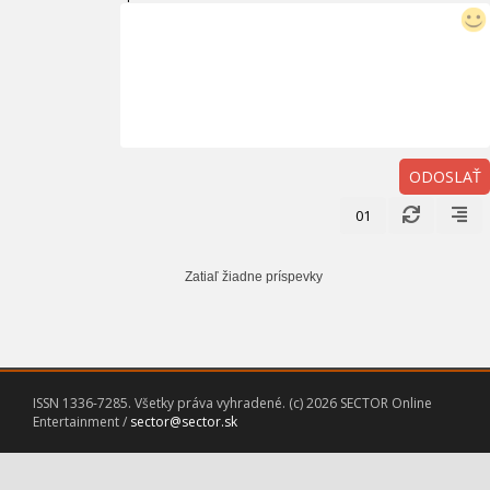
ODOSLAŤ
01
Zatiaľ žiadne príspevky
ISSN 1336-7285. Všetky práva vyhradené. (c) 2026 SECTOR Online
Entertainment /
sector@sector.sk