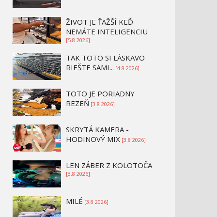
ŽIVOT JE ŤAŽŠÍ KEĎ
NEMÁTE INTELIGENCIU
[5.8 2026]
TAK TOTO SI LÁSKAVO
RIEŠTE SAMI...
[4.8 2026]
TOTO JE PORIADNY
REZEŇ
[3.8 2026]
SKRYTÁ KAMERA -
HODINOVÝ MIX
[3.8 2026]
LEN ZÁBER Z KOLOTOČA
[3.8 2026]
MILÉ
[3.8 2026]