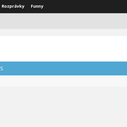
Rozprávky
Funny
DEÁ
VTIPY
SMS
NAJLEPŠIE
S