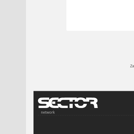
Za
network