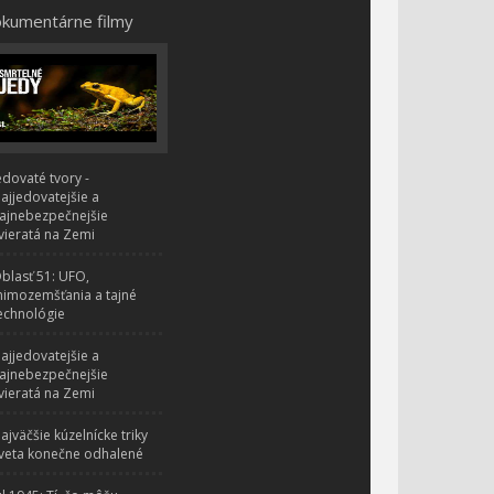
kumentárne filmy
edovaté tvory -
ajjedovatejšie a
ajnebezpečnejšie
vieratá na Zemi
blasť 51: UFO,
imozemšťania a tajné
echnológie
ajjedovatejšie a
ajnebezpečnejšie
vieratá na Zemi
ajväčšie kúzelnícke triky
veta konečne odhalené