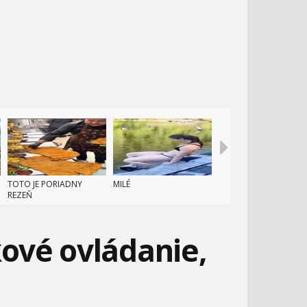
TOTO JE PORIADNY
MILÉ
REZEŇ
kové ovládanie,