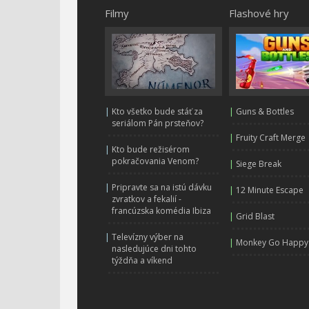
Filmy
Flashové hry
|
Kto všetko bude stáť za
|
Guns & Bottles
seriálom Pán prsteňov?
|
Fruity Craft Merge
|
Kto bude režisérom
pokračovania Venom?
|
Siege Break
|
Pripravte sa na istú dávku
|
12 Minute Escape
zvratkov a fekalií -
francúzska komédia Ibiza
|
Grid Blast
|
Televízny výber na
|
Monkey Go Happy
nasledujúce dni tohto
týždňa a víkend