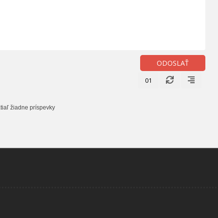
ODOSLAŤ
01
tiaľ žiadne príspevky