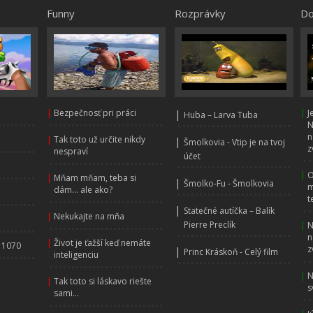
Funny
Rozprávky
Do
|
Bezpečnosť pri práci
|
|
J
Huba – Larva Tuba
N
n
|
Tak toto už určite nikdy
|
Šmolkovia - Vtip je na tvoj
z
nespraví
účet
|
O
|
Mňam mňam, teba si
|
Šmolko-Fu - Šmolkovia
m
dám... ale ako?
t
|
Statečné autíčka – Balík
|
Nekukajte na mňa
Pierre Preclík
|
N
n
|
Život je ťažší keď nemáte
 1070
z
|
Princ Kráskoň - Celý film
inteligenciu
|
N
|
Tak toto si láskavo riešte
s
sami...