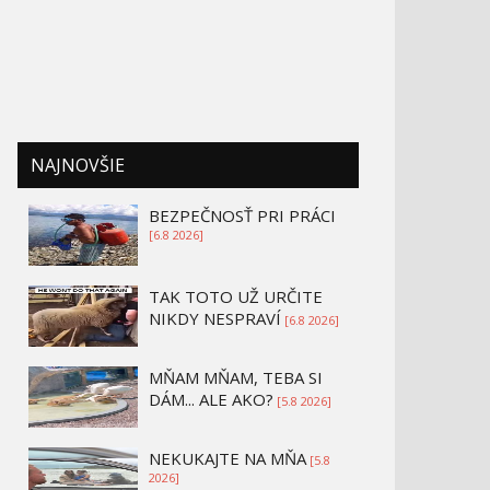
NAJNOVŠIE
BEZPEČNOSŤ PRI PRÁCI
[6.8 2026]
TAK TOTO UŽ URČITE
NIKDY NESPRAVÍ
[6.8 2026]
MŇAM MŇAM, TEBA SI
DÁM... ALE AKO?
[5.8 2026]
NEKUKAJTE NA MŇA
[5.8
2026]