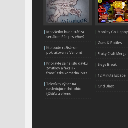
|
Kto všetko bude stáť za
|
Monkey Go Happy
seriálom Pán prsteňov?
|
Guns & Bottles
|
Kto bude režisérom
pokračovania Venom?
|
Fruity Craft Merge
|
Pripravte sa na istú dávku
|
Siege Break
zvratkov a fekalií -
francúzska komédia Ibiza
|
12 Minute Escape
|
Televízny výber na
|
Grid Blast
nasledujúce dni tohto
týždňa a víkend