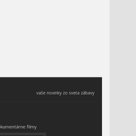
vaše novinky zo sveta zábavy
kumentárne filmy