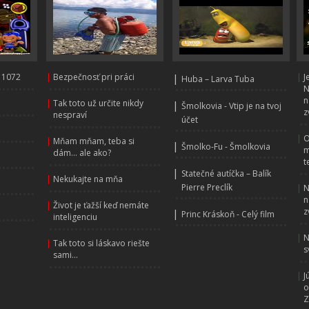
 1072
|
Bezpečnosť pri práci
|
|
J
Huba – Larva Tuba
N
n
|
Tak toto už určite nikdy
|
Šmolkovia - Vtip je na tvoj
z
nespraví
účet
|
O
|
Mňam mňam, teba si
|
Šmolko-Fu - Šmolkovia
m
dám... ale ako?
t
|
Statečné autíčka – Balík
|
Nekukajte na mňa
Pierre Preclík
|
N
n
|
Život je ťažší keď nemáte
z
|
Princ Kráskoň - Celý film
inteligenciu
|
N
|
Tak toto si láskavo riešte
s
sami...
|
J
o
Z