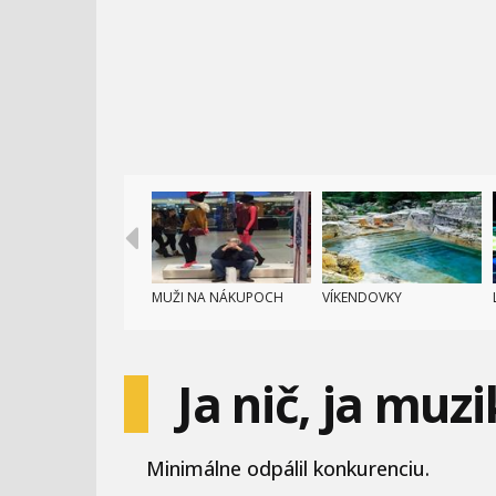
MUŽI NA NÁKUPOCH
VÍKENDOVKY
Ja nič, ja muz
Minimálne odpálil konkurenciu.