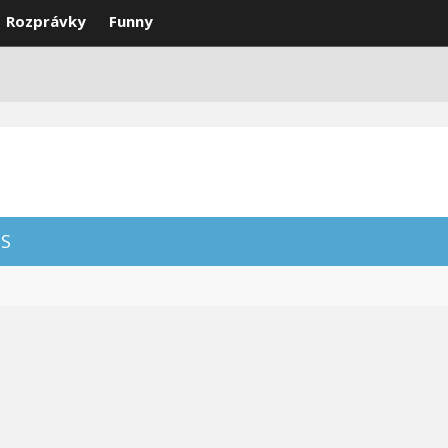
Rozprávky
Funny
DEÁ
VTIPY
SMS
NAJLEPŠIE
S