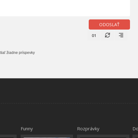
ODOSLAŤ
01
tiaľ žiadne príspevky
Funny
Rozprávky
Do