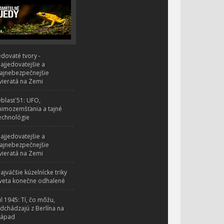
edovaté tvory -
ajjedovatejšie a
ajnebezpečnejšie
vieratá na Zemi
blasť 51: UFO,
imozemšťania a tajné
echnológie
ajjedovatejšie a
ajnebezpečnejšie
vieratá na Zemi
ajväčšie kúzelnícke triky
veta konečne odhalené
úl 1945: Tí, čo môžu,
dchádzajú z Berlína na
ápad