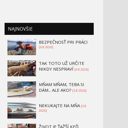
NAJNOVŠIE
BEZPEČNOSŤ PRI PRÁCI
[6.8 2026]
TAK TOTO UŽ URČITE
NIKDY NESPRAVÍ
[6.8 2026]
MŇAM MŇAM, TEBA SI
DÁM... ALE AKO?
[5.8 2026]
NEKUKAJTE NA MŇA
[5.8
2026]
ŽIVOT JE ŤAŽŠÍ KEĎ