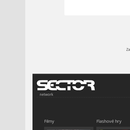
Za
network
Filmy
Flashové hry