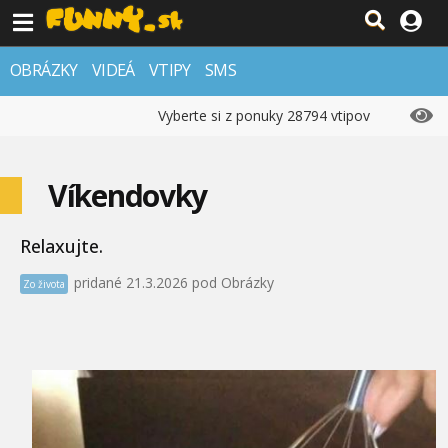
OBRÁZKY
VIDEÁ
VTIPY
SMS
Vyberte si z ponuky 28794 vtipov
Víkendovky
Relaxujte.
pridané 21.3.2026 pod Obrázky
Zo života