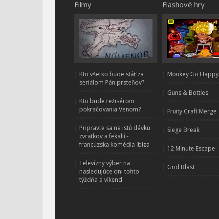
Filmy
Flashové hry
|
Kto všetko bude stáť za
|
Monkey Go Happy
seriálom Pán prsteňov?
|
Guns & Bottles
|
Kto bude režisérom
pokračovania Venom?
|
Fruity Craft Merge
|
Pripravte sa na istú dávku
|
Siege Break
zvratkov a fekalií -
francúzska komédia Ibiza
|
12 Minute Escape
|
Televízny výber na
|
Grid Blast
nasledujúce dni tohto
týždňa a víkend