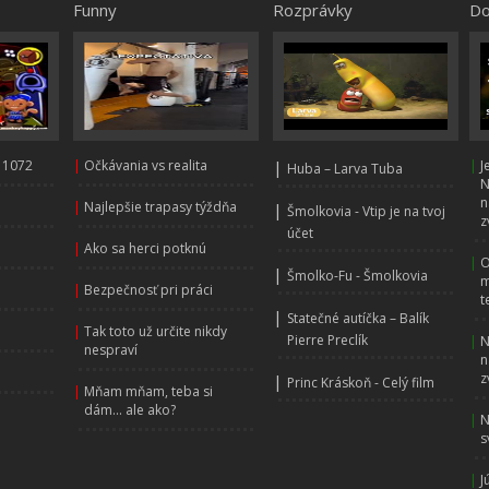
Funny
Rozprávky
Do
 1072
|
Očkávania vs realita
|
|
J
Huba – Larva Tuba
N
n
|
Najlepšie trapasy týždňa
|
Šmolkovia - Vtip je na tvoj
z
účet
|
Ako sa herci potknú
|
O
|
Šmolko-Fu - Šmolkovia
m
|
Bezpečnosť pri práci
t
|
Statečné autíčka – Balík
|
Tak toto už určite nikdy
Pierre Preclík
|
N
nespraví
n
z
|
Princ Kráskoň - Celý film
|
Mňam mňam, teba si
dám... ale ako?
|
N
s
|
J