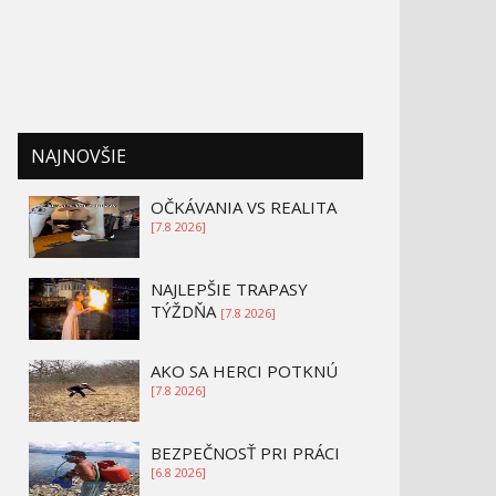
NAJNOVŠIE
OČKÁVANIA VS REALITA
[7.8 2026]
NAJLEPŠIE TRAPASY
TÝŽDŇA
[7.8 2026]
AKO SA HERCI POTKNÚ
[7.8 2026]
BEZPEČNOSŤ PRI PRÁCI
[6.8 2026]