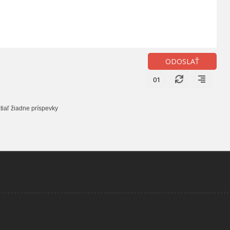
ODOSLAŤ
01
tiaľ žiadne príspevky