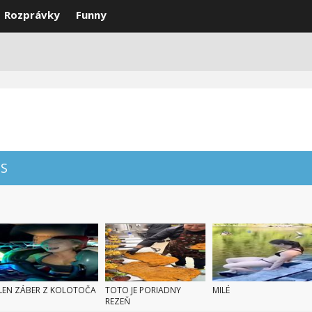
Rozprávky
Funny
DEÁ
VTIPY
SMS
NAJLEPŠIE
S
LEN ZÁBER Z KOLOTOČA
TOTO JE PORIADNY
MILÉ
REZEŇ