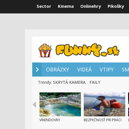
Sector
Kinema
Onlinehry
Pikošky
OBRÁZKY
VI
OBRÁZKY
VIDEÁ
VTIPY
SM
Trendy:
SKRYTÁ KAMERA
FAILY
VÍKENDOVKY
BEZPEČNOSŤ PRI PRÁCI