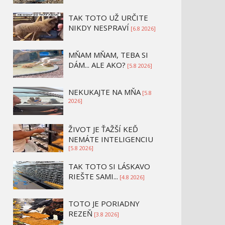
TAK TOTO UŽ URČITE
NIKDY NESPRAVÍ
[6.8 2026]
MŇAM MŇAM, TEBA SI
DÁM... ALE AKO?
[5.8 2026]
NEKUKAJTE NA MŇA
[5.8
2026]
ŽIVOT JE ŤAŽŠÍ KEĎ
NEMÁTE INTELIGENCIU
[5.8 2026]
TAK TOTO SI LÁSKAVO
RIEŠTE SAMI...
[4.8 2026]
TOTO JE PORIADNY
REZEŇ
[3.8 2026]