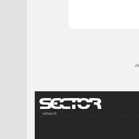
Za
network