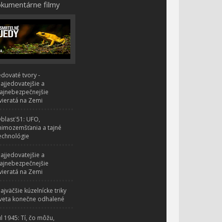
kumentárne filmy
edovaté tvory -
ajjedovatejšie a
ajnebezpečnejšie
vieratá na Zemi
blasť 51: UFO,
imozemšťania a tajné
echnológie
ajjedovatejšie a
ajnebezpečnejšie
vieratá na Zemi
ajväčšie kúzelnícke triky
veta konečne odhalené
úl 1945: Tí, čo môžu,