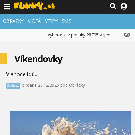
OBRÁZKY
VIDEÁ
VTIPY
SMS
Vyberte si z ponuky 28795 vtipov
Víkendovky
Vianoce idú...
pridané 20.12.2025 pod Obrázky
Zo života