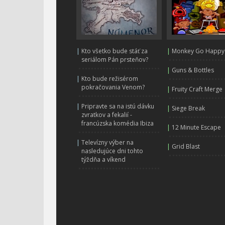
|
Kto všetko bude stáť za
|
Monkey Go Happy
seriálom Pán prsteňov?
|
Guns & Bottles
|
Kto bude režisérom
pokračovania Venom?
|
Fruity Craft Merge
|
Pripravte sa na istú dávku
|
Siege Break
zvratkov a fekalií -
francúzska komédia Ibiza
|
12 Minute Escape
|
Televízny výber na
|
Grid Blast
nasledujúce dni tohto
týždňa a víkend