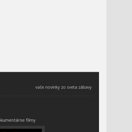
vaše novinky zo sveta zábavy
kumentárne filmy