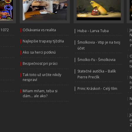
 1072
|
Očkávania vs realita
|
|
J
Huba – Larva Tuba
N
n
|
Najlepšie trapasy týždňa
|
Šmolkovia - Vtip je na tvoj
z
účet
|
Ako sa herci potknú
|
O
|
Šmolko-Fu - Šmolkovia
m
|
Bezpečnosť pri práci
t
|
Statečné autíčka – Balík
|
Tak toto už určite nikdy
Pierre Preclík
|
N
nespraví
n
z
|
Princ Kráskoň - Celý film
|
Mňam mňam, teba si
dám... ale ako?
|
N
s
|
J
o
Z