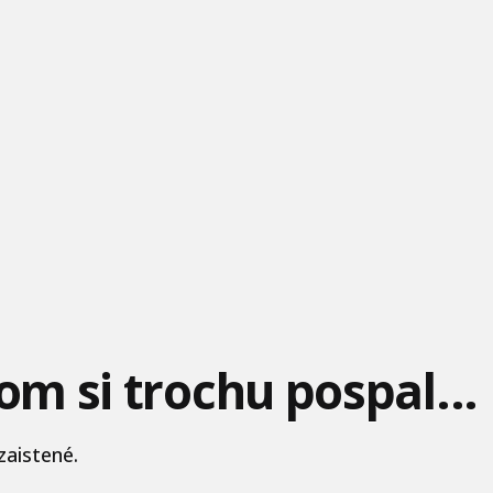
som si trochu pospal...
aistené.