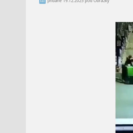
pridané 19.12.2025 pod Obrázky
Fail