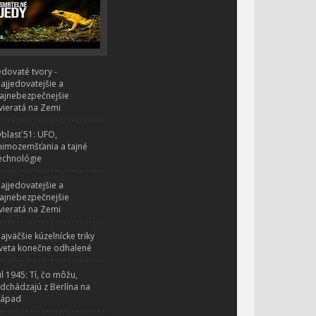
edovaté tvory -
ajjedovatejšie a
ajnebezpečnejšie
vieratá na Zemi
blasť 51: UFO,
imozemšťania a tajné
echnológie
ajjedovatejšie a
ajnebezpečnejšie
vieratá na Zemi
ajväčšie kúzelnícke triky
veta konečne odhalené
úl 1945: Tí, čo môžu,
dchádzajú z Berlína na
ápad