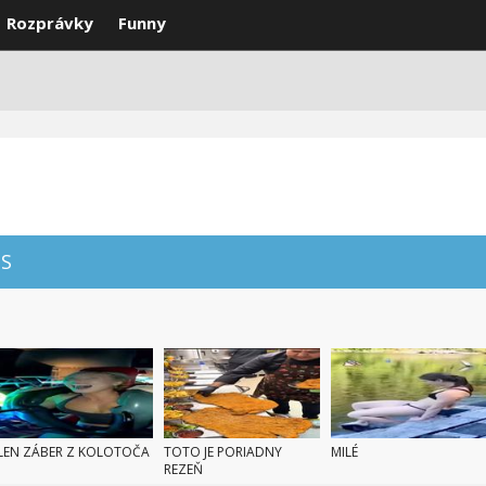
Rozprávky
Funny
DEÁ
VTIPY
SMS
NAJLEPŠIE
S
LEN ZÁBER Z KOLOTOČA
TOTO JE PORIADNY
MILÉ
REZEŇ