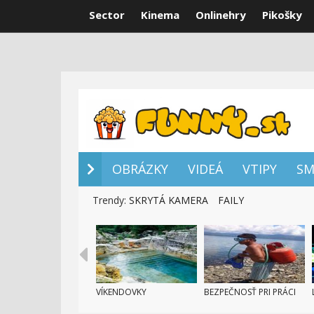
Sector
Kinema
Onlinehry
Pikošky
OBRÁZKY
VI
OBRÁZKY
VIDEÁ
VTIPY
SM
Trendy:
SKRYTÁ KAMERA
FAILY
VÍKENDOVKY
BEZPEČNOSŤ PRI PRÁCI