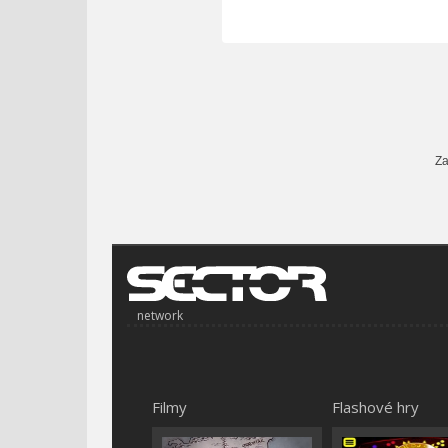
Za
network
Filmy
Flashové hry