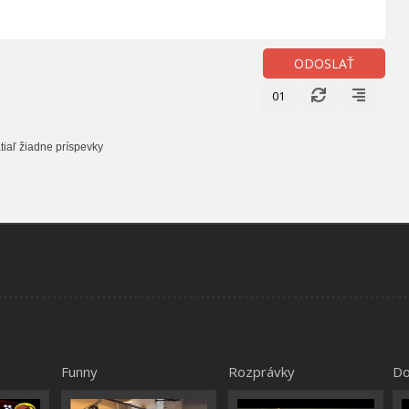
ODOSLAŤ
01
tiaľ žiadne príspevky
Funny
Rozprávky
Do