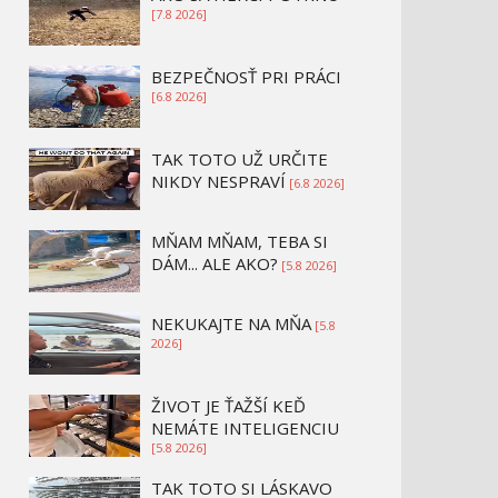
[7.8 2026]
BEZPEČNOSŤ PRI PRÁCI
[6.8 2026]
TAK TOTO UŽ URČITE
NIKDY NESPRAVÍ
[6.8 2026]
MŇAM MŇAM, TEBA SI
DÁM... ALE AKO?
[5.8 2026]
NEKUKAJTE NA MŇA
[5.8
2026]
ŽIVOT JE ŤAŽŠÍ KEĎ
NEMÁTE INTELIGENCIU
[5.8 2026]
TAK TOTO SI LÁSKAVO