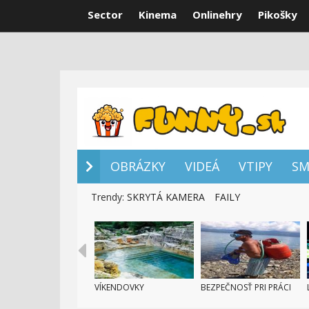
Sector
Kinema
Onlinehry
Pikošky
OBRÁZKY
VI
OBRÁZKY
VIDEÁ
VTIPY
SM
Trendy:
SKRYTÁ KAMERA
FAILY
VÍKENDOVKY
BEZPEČNOSŤ PRI PRÁCI