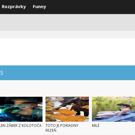
Rozprávky
Funny
DEÁ
VTIPY
SMS
NAJLEPŠIE
S
LEN ZÁBER Z KOLOTOČA
TOTO JE PORIADNY
MILÉ
REZEŇ