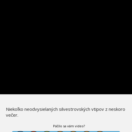
Niekoľko neodvysielaných silvestrovských vtipov z neskoro
večer.
Páčilo sa vám video?