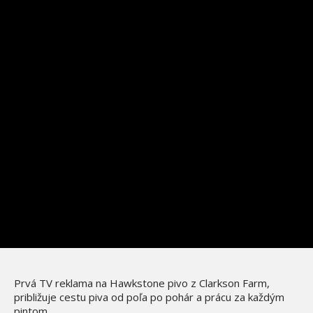
Prvá TV reklama na Hawkstone pivo z Clarkson Farm,
približuje cestu piva od poľa po pohár a prácu za každým
pintom.