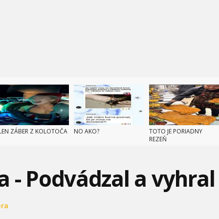
LEN ZÁBER Z KOLOTOČA
NO AKO?
TOTO JE PORIADNY
REZEŇ
 - Podvádzal a vyhral
era