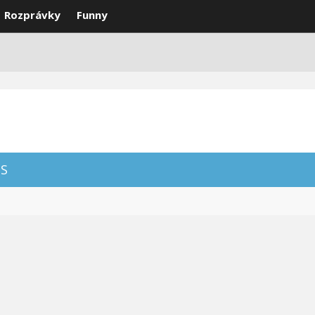
Rozprávky
Funny
DEÁ
VTIPY
SMS
NAJLEPŠIE
S