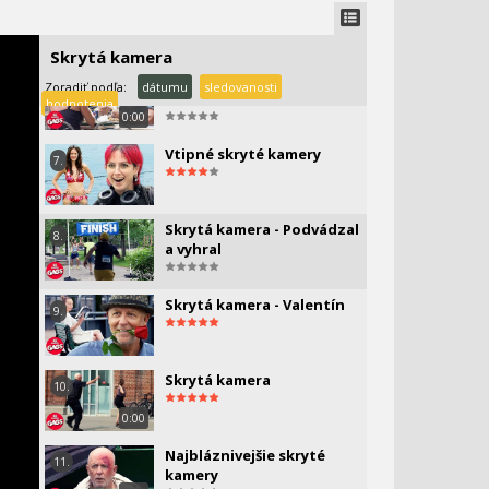
Skrytá kamera - Muži
5.
nachytávajú ženy
Skrytá kamera
Najhoršie páry v skrytej
6.
Zoradiť podľa:
dátumu
sledovanosti
kamere
hodnotenia
0:00
Vtipné skryté kamery
7.
Skrytá kamera - Podvádzal
8.
a vyhral
Skrytá kamera - Valentín
9.
Skrytá kamera
10.
0:00
Najbláznivejšie skryté
11.
kamery