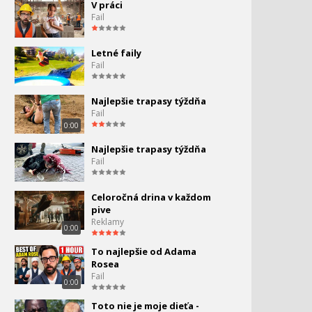
V práci
Fail
Letné faily
Fail
Najlepšie trapasy týždňa
Fail
0:00
Najlepšie trapasy týždňa
Fail
Celoročná drina v každom
pive
Reklamy
0:00
To najlepšie od Adama
Rosea
Fail
0:00
Toto nie je moje dieťa -