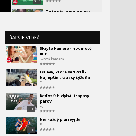
0:00
Toto nie je moje dieťa -
12.
skrytá kamera
Zabudla to vypnúť- Skrytá
13.
ĎAĽŠIE VIDEÁ
kamera
0:00
Skrytá kamera - hodinový
Skrytá kamera - hodinový
mix
14.
mix
Skrytá kamera
Oslavy, ktoré sa zvrtli -
Najlepšie trapasy týždňa
Fail
Keď vzťah zlyhá: trapasy
párov
Fail
0:00
Nie každý plán vyjde
Fail
0:00