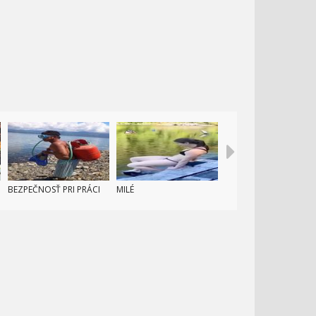
Skrytá kamera
1.
0:00
Skrytá kamera
2.
BEZPEČNOSŤ PRI PRÁCI
MILÉ
Skrytá kamera - 50
3.
najikonickejších scénok
0:00
Skrytá kamera - podarilo
4.
sa im utiecť