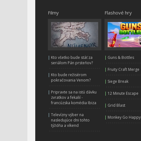
Filmy
Flashové hry
|
Kto všetko bude stáť za
|
Guns & Bottles
seriálom Pán prsteňov?
|
Fruity Craft Merge
|
Kto bude režisérom
pokračovania Venom?
|
Siege Break
|
Pripravte sa na istú dávku
|
12 Minute Escape
zvratkov a fekalií -
francúzska komédia Ibiza
|
Grid Blast
|
Televízny výber na
|
Monkey Go Happy
nasledujúce dni tohto
týždňa a víkend