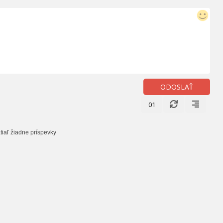
ODOSLAŤ
01
tiaľ žiadne príspevky