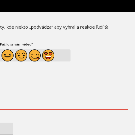
y, kde niekto „podvádza“ aby vyhral a reakcie ľudí ťa
Páčilo sa vám video?