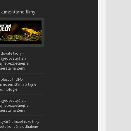
kumentárne filmy
edovaté tvory -
ajjedovatejšie a
ajnebezpečnejšie
vieratá na Zemi
blasť 51: UFO,
imozemšťania a tajné
echnológie
ajjedovatejšie a
ajnebezpečnejšie
vieratá na Zemi
ajväčšie kúzelnícke triky
veta konečne odhalené