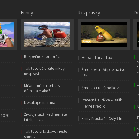
Funny
Rozprávky
Do
|
Bezpečnosť pri práci
|
|
J
Huba – Larva Tuba
N
n
|
Tak toto už určite nikdy
|
Šmolkovia - Vtip je na tvoj
z
nespraví
účet
|
O
|
Mňam mňam, teba si
|
Šmolko-Fu - Šmolkovia
m
dám... ale ako?
t
|
Statečné autíčka – Balík
|
Nekukajte na mňa
Pierre Preclík
|
N
n
|
Život je ťažší keď nemáte
 1070
z
|
Princ Kráskoň - Celý film
inteligenciu
|
N
|
Tak toto si láskavo riešte
s
sami...