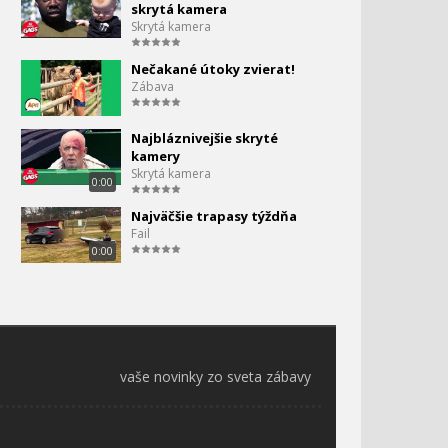
skrytá kamera
Skrytá kamera
Nečakané útoky zvierat!
Zábava
Najbláznivejšie skryté
kamery
Skrytá kamera
0:00
Najväčšie trapasy týždňa
Fail
0:00
vaše novinky zo sveta zábavy