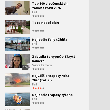
Top 100 dievčenských
failov z roku 2026
Fail
Toto nebol plán
Najlepšie faily týždňa
Fail
0:00
Zabudla to vypnúť- Skrytá
kamera
Skrytá kamera
0:00
Najväčšie trapasy roka
2026 (zatiaľ)
Fail
Najlepšie trapasy týždňa
Fail