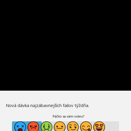
Nová dávka najzábavnejších failov týždňa.
Páčilo sa vám video?