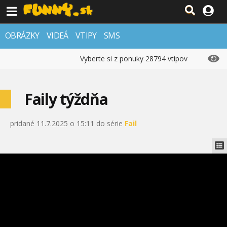
OBRÁZKY
VIDEÁ
VTIPY
SMS
Vyberte si z ponuky 28794 vtipov
Faily týždňa
pridané 11.7.2025 o 15:11 do série
Fail