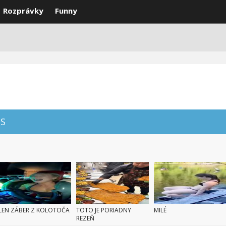
Rozprávky
Funny
DEÁ
VTIPY
SMS
NAJLEPŠIE
S
LEN ZÁBER Z KOLOTOČA
TOTO JE PORIADNY
MILÉ
REZEŇ