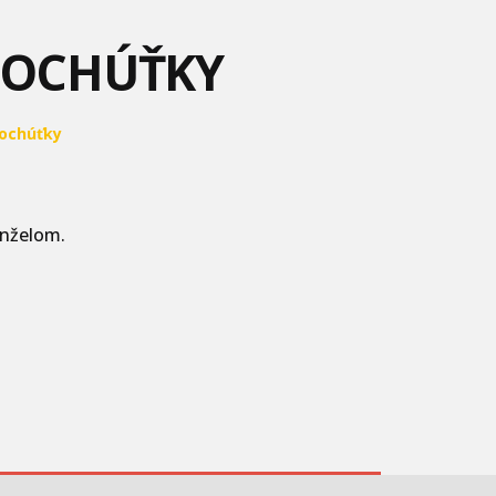
POCHÚŤKY
ochúťky
anželom.