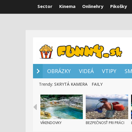
Sector
Kinema
Onlinehry
Pikošky
OBRÁZKY
VI
OBRÁZKY
VIDEÁ
VTIPY
SM
Trendy:
SKRYTÁ KAMERA
FAILY
VÍKENDOVKY
BEZPEČNOSŤ PRI PRÁCI