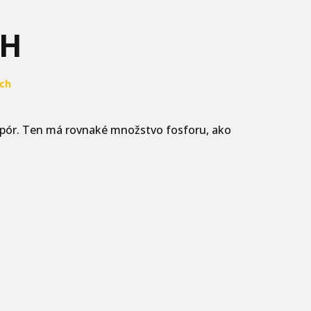
CH
ch
.
ť pór. Ten má rovnaké množstvo fosforu, ako