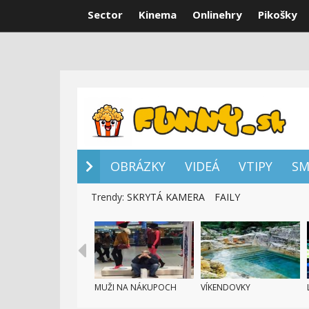
Sector
Kinema
Onlinehry
Pikošky
OBRÁZKY
VI
OBRÁZKY
VIDEÁ
VTIPY
SM
Trendy:
SKRYTÁ KAMERA
FAILY
MUŽI NA NÁKUPOCH
VÍKENDOVKY