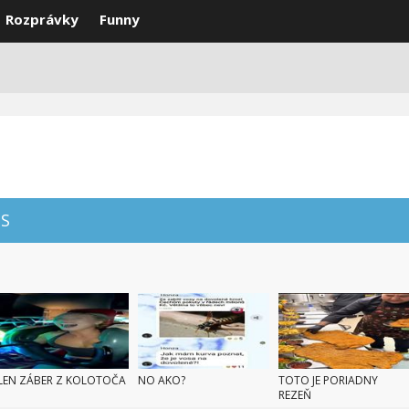
Rozprávky
Funny
DEÁ
VTIPY
SMS
NAJLEPŠIE
S
LEN ZÁBER Z KOLOTOČA
NO AKO?
TOTO JE PORIADNY
REZEŇ