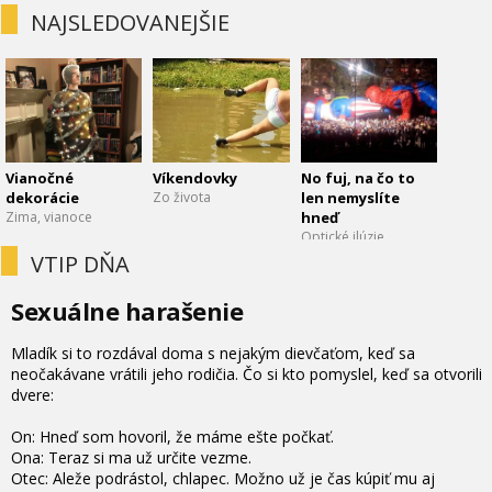
NAJSLEDOVANEJŠIE
Vianočné
Víkendovky
No fuj, na čo to
dekorácie
Zo života
len nemyslíte
Zima, vianoce
hneď
Optické ilúzie
VTIP DŇA
Sexuálne harašenie
Mladík si to rozdával doma s nejakým dievčaťom, keď sa
neočakávane vrátili jeho rodičia. Čo si kto pomyslel, keď sa otvorili
dvere:
On: Hneď som hovoril, že máme ešte počkať.
Ona: Teraz si ma už určite vezme.
Otec: Aleže podrástol, chlapec. Možno už je čas kúpiť mu aj