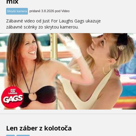
mix
pridané 3.8.2026 pod Video
Skrytá kamera
Zábavné video od Just For Laughs Gags ukazuje
zábavné scénky zo skrytou kamerou.
Len záber z kolotoča