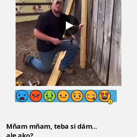
Mňam mňam, teba si dám...
ale ako?