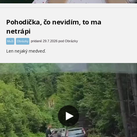
Pohodička, čo nevidím, to ma
netrápi
pridané 29.7.2026 pod Obrázky
Muži
Obrázky
Len nejaký medveď.