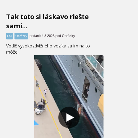
Tak toto si láskavo riešte
sami...
pridané 4.8.2026 pod Obrázky
Fail
Obrázky
Vodič vysokozdvižného vozíka sa im na to
môže...