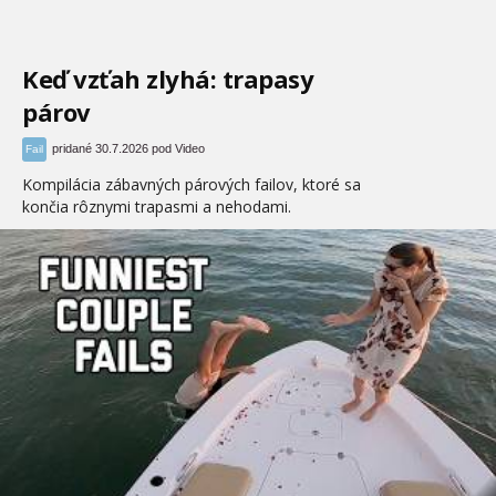
Keď vzťah zlyhá: trapasy
párov
pridané 30.7.2026 pod Video
Fail
Kompilácia zábavných párových failov, ktoré sa
končia rôznymi trapasmi a nehodami.