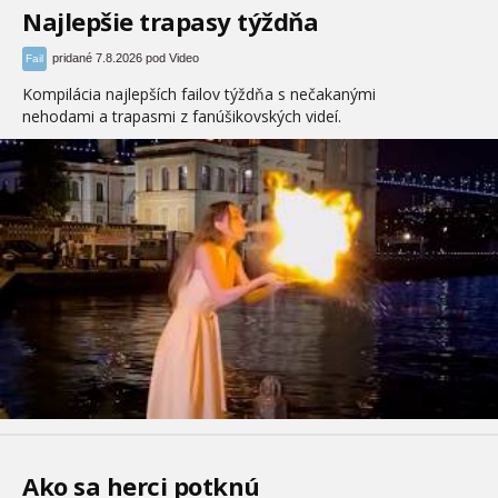
Najlepšie trapasy týždňa
pridané 7.8.2026 pod Video
Fail
Kompilácia najlepších failov týždňa s nečakanými
nehodami a trapasmi z fanúšikovských videí.
Ako sa herci potknú