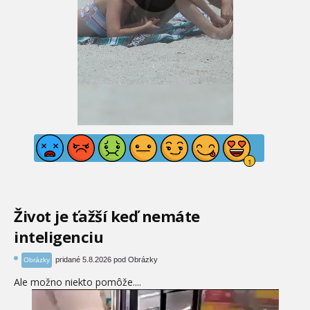
Život je ťažší keď nemáte
inteligenciu
pridané 5.8.2026 pod Obrázky
Obrázky
Ale možno niekto pomôže....