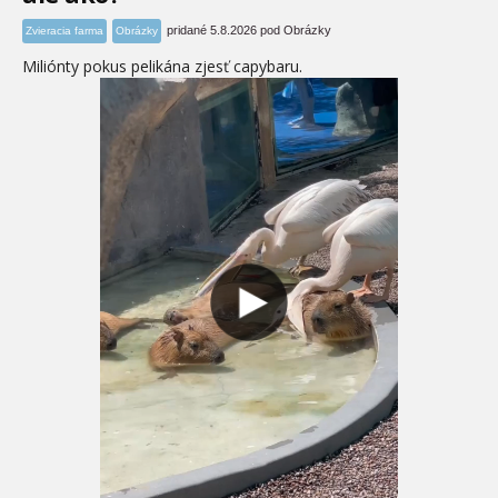
pridané 5.8.2026 pod Obrázky
Zvieracia farma
Obrázky
Miliónty pokus pelikána zjesť capybaru.