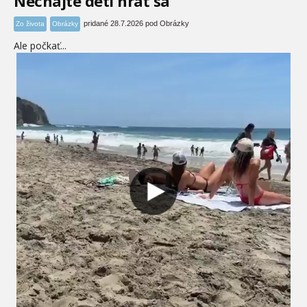
Nechajte deti hrať sa
pridané 28.7.2026 pod Obrázky
Zo života
Obrázky
Ale počkať...