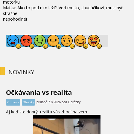
motorku.
Matka: Ako to pod ním leží?! Veď mu to, chudáčikovi, musí byť
strašne
nepohodlné!
NOVINKY
Očkávania vs realita
pridané 7.8.2026 pod Obrázky
Zo života
Obrázky
Aj keď ste dobrý, realita vás zhodí na zem.