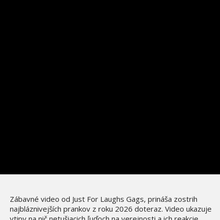
Zábavné video od Just For Laughs Gags, prináša zostrih
najbláznivejších prankov z roku 2026 doteraz. Video ukazuje
vtipy na nič netušiacich ľuďoch na verejnosti a ich reakcie