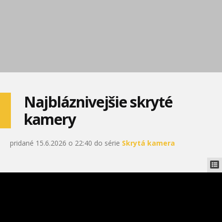
Najbláznivejšie skryté
kamery
pridané 15.6.2026 o 22:40 do série
Skrytá kamera