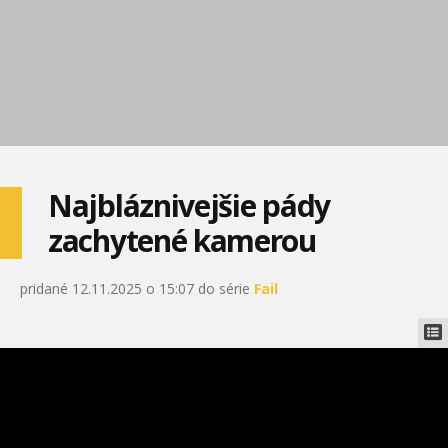
Najbláznivejšie pády
zachytené kamerou
pridané 12.11.2025 o 15:07 do série
Fail