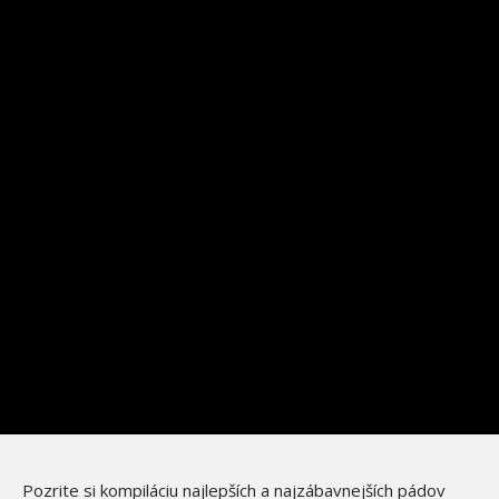
Pozrite si kompiláciu najlepších a najzábavnejších pádov