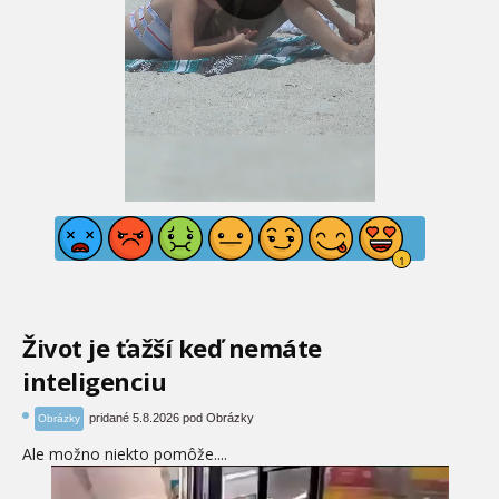
Život je ťažší keď nemáte
inteligenciu
pridané 5.8.2026 pod Obrázky
Obrázky
Ale možno niekto pomôže....