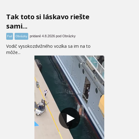
Tak toto si láskavo riešte
sami...
pridané 4.8.2026 pod Obrázky
Fail
Obrázky
Vodič vysokozdvižného vozíka sa im na to
môže...