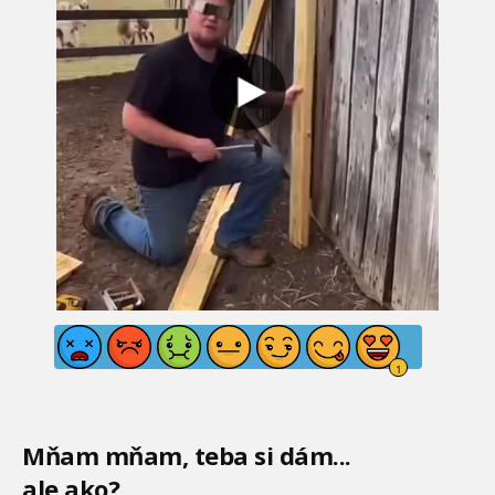
Mňam mňam, teba si dám...
ale ako?