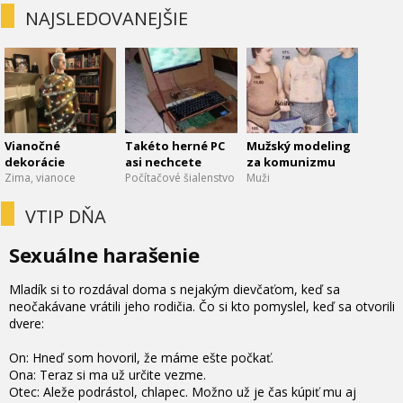
NAJSLEDOVANEJŠIE
Vianočné
Takéto herné PC
Mužský modeling
dekorácie
asi nechcete
za komunizmu
Zima, vianoce
Počítačové šialenstvo
Muži
VTIP DŇA
Sexuálne harašenie
Mladík si to rozdával doma s nejakým dievčaťom, keď sa
neočakávane vrátili jeho rodičia. Čo si kto pomyslel, keď sa otvorili
dvere:
On: Hneď som hovoril, že máme ešte počkať.
Ona: Teraz si ma už určite vezme.
Otec: Aleže podrástol, chlapec. Možno už je čas kúpiť mu aj