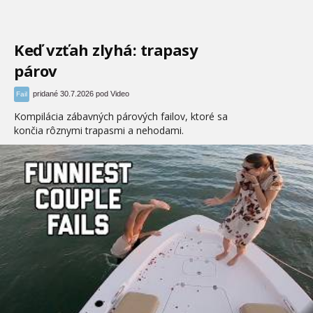
Keď vzťah zlyhá: trapasy
párov
pridané 30.7.2026 pod Video
Fail
Kompilácia zábavných párových failov, ktoré sa
končia rôznymi trapasmi a nehodami.