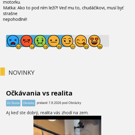
motorku.
Matka: Ako to pod ním leží?! Veď mu to, chudáčikovi, musí byť
strašne
nepohodlné!
NOVINKY
Očkávania vs realita
pridané 7.8.2026 pod Obrázky
Zo života
Obrázky
Aj keď ste dobrý, realita vás zhodí na zem.