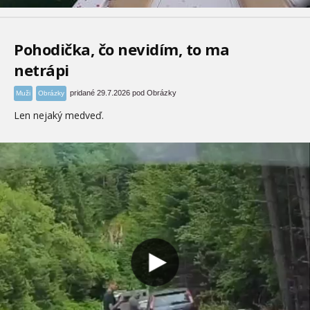
Pohodička, čo nevidím, to ma
netrápi
pridané 29.7.2026 pod Obrázky
Muži
Obrázky
Len nejaký medveď.