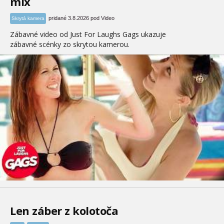
mix
pridané 3.8.2026 pod Video
Skrytá kamera
Zábavné video od Just For Laughs Gags ukazuje
zábavné scénky zo skrytou kamerou.
Len záber z kolotoča