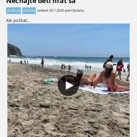
Nechajte deti hrať sa
pridané 28.7.2026 pod Obrázky
Zo života
Obrázky
Ale počkať...