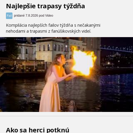
Najlepšie trapasy týždňa
pridané 7.8.2026 pod Video
Fail
Kompilácia najlepších failov týždňa s nečakanými
nehodami a trapasmi z fanúšikovských videí.
Ako sa herci potknú