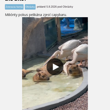
pridané 5.8.2026 pod Obrázky
Zvieracia farma
Obrázky
Miliónty pokus pelikána zjesť capybaru.