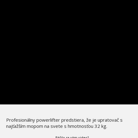
Profesionálny powerlifter predstiera, že je upratovač s
najťažším mopom na svete s hmotnosťou 32 kg.
Páčilo sa vám video?