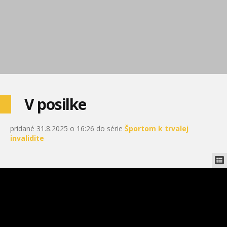
V posilke
pridané 31.8.2025 o 16:26 do série
Športom k trvalej
invalidite