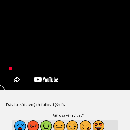
Dávka zábavných failov týždňa.
Páčilo sa vám video?