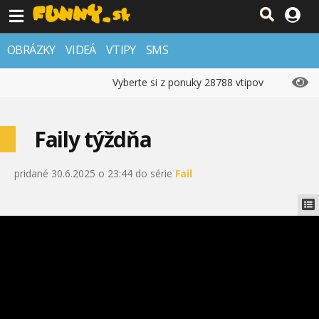
OBRÁZKY
VIDEÁ
VTIPY
SMS
Vyberte si z ponuky 28788 vtipov
Faily týždňa
pridané 30.6.2025 o 23:44 do série
Fail