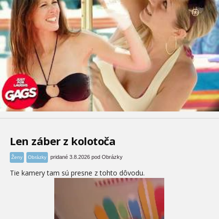
Len záber z kolotoča
pridané 3.8.2026 pod Obrázky
Ženy
Obrázky
Tie kamery tam sú presne z tohto dôvodu.