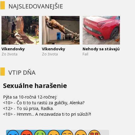
NAJSLEDOVANEJŠIE
Víkendovky
Víkendovky
Nehody sa stávajú
Zo života
Zo života
Fail
VTIP DŇA
Sexuálne harašenie
Pýta sa 10-ročná 12-ročnej:
<10> - Čo ti to tu rastú za guličky, Alenka?
<12> - To sú prsia, Radka.
<10> - Hmmm... A nezavadzia ti to pri súloži?!