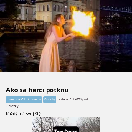
Ako sa herci potknú
pridané 7.8.2026 pod
Internet náš každodenný
Obrázky
Obrázky
Každý má svoj štýl.