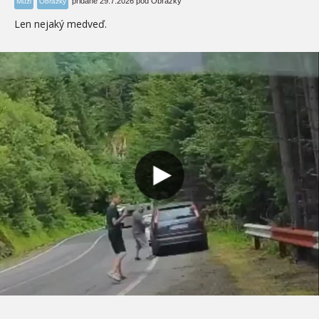
pridané 29.7.2026 pod Obrázky
Muži
Obrázky
Len nejaký medveď.