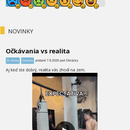
NOVINKY
Očkávania vs realita
pridané 7.8.2026 pod Obrázky
Zo života
Obrázky
Aj keď ste dobrý, realita vás zhodí na zem.