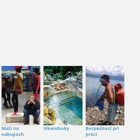
Muži na
Víkendovky
Bezpečnosť pri
nákupoch
práci