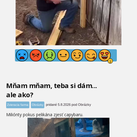
Mňam mňam, teba si dám...
ale ako?
pridané 5.8.2026 pod Obrázky
Zvieracia farma
Obrázky
Miliónty pokus pelikána zjesť capybaru.