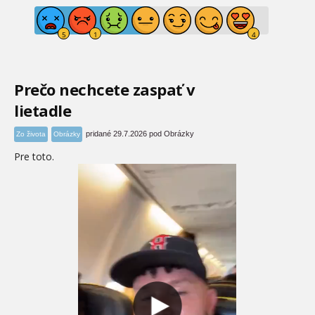
Prečo nechcete zaspať v
lietadle
pridané 29.7.2026 pod Obrázky
Zo života
Obrázky
Pre toto.