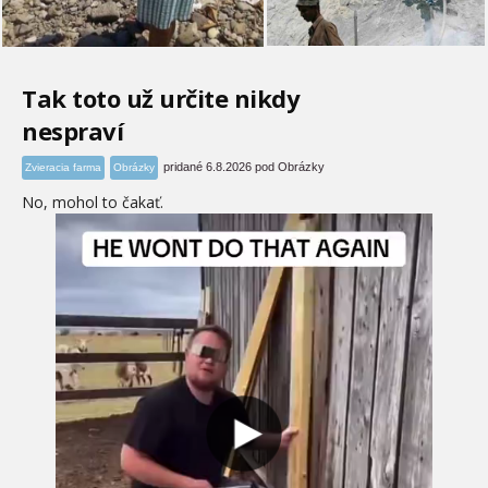
Tak toto už určite nikdy
nespraví
pridané 6.8.2026 pod Obrázky
Zvieracia farma
Obrázky
No, mohol to čakať.