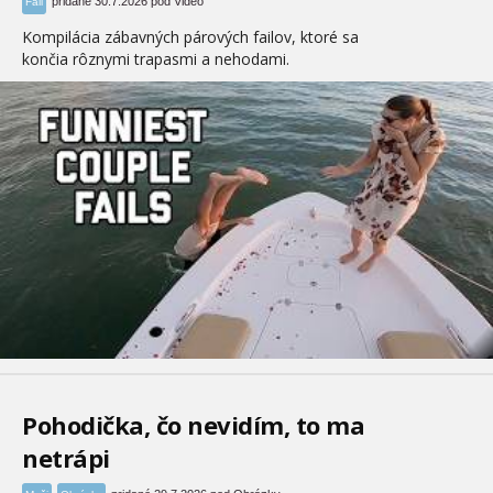
pridané 30.7.2026 pod Video
Fail
Kompilácia zábavných párových failov, ktoré sa
končia rôznymi trapasmi a nehodami.
Pohodička, čo nevidím, to ma
netrápi